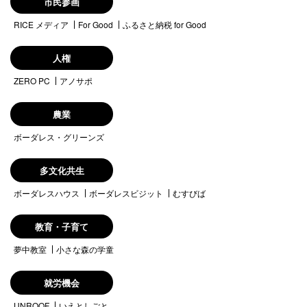
市民参画
RICE メディア
For Good
ふるさと納税 for Good
人権
ZERO PC
アノサポ
農業
ボーダレス・グリーンズ
多文化共生
ボーダレスハウス
ボーダレスビジット
むすびば
教育・子育て
夢中教室
小さな森の学童
就労機会
UNROOF
いえとしごと