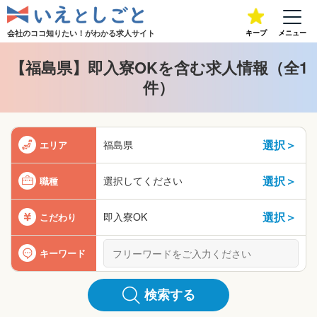
会社のココ知りたい！が
わかる求人サイト
キープ
メニュー
【福島県】即入寮OKを含む求人情報（全1
件）
選択＞
福島県
エリア
選択＞
選択してください
職種
選択＞
即入寮OK
こだわり
キーワード
検索する