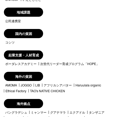
地域課題
公民連携室
国内の貧困
コシツ
起業支援・人材育成
ボーダレスアカデミー
次世代リーダー育成プログラム「HOPE」
海外の貧困
AMOMA
JOGGO
LIB
アフリカシアバター
Haruulala organic
Ethical Factory
TAO's NATIVE CHICKEN
海外拠点
バングラデシュ
ミャンマー
グアテマラ
エクアドル
タンザニア