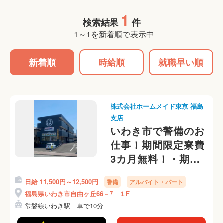
1
検索結果
件
1～1を新着順で表示中
新着順
時給順
就職早い順
株式会社ホームメイド東京 福島
支店
いわき市で警備のお
仕事！期間限定寮費
3カ月無料！・期間
限定5勤務ごとに別
日給 11,500円～12,500円
警備
アルバイト・パート
途5,000円入社祝い
福島県いわき市自由ヶ丘66－7 １F
金支給（上限6万円
常磐線いわき駅 車で10分
支給） 各会社規定