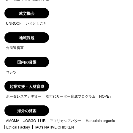
就労機会
UNROOF
いえとしごと
地域課題
公民連携室
国内の貧困
コシツ
起業支援・人材育成
ボーダレスアカデミー
次世代リーダー育成プログラム「HOPE」
海外の貧困
AMOMA
JOGGO
LIB
アフリカシアバター
Haruulala organic
Ethical Factory
TAO's NATIVE CHICKEN