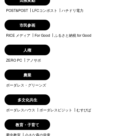
気候変動
POST&POST
LFCコンポスト
ハチドリ電力
市民参画
RICE メディア
For Good
ふるさと納税 for Good
人権
ZERO PC
アノサポ
農業
ボーダレス・グリーンズ
多文化共生
ボーダレスハウス
ボーダレスビジット
むすびば
教育・子育て
夢中教室
小さな森の学童