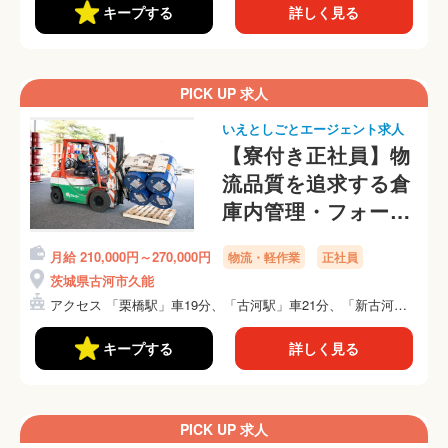
キープする
詳しく見る
PICK UP 求人
いえとしごとエージェント求人
【寮付き正社員】物
流品質を追求する倉
庫内管理・フォーク
リフト作業スタッフ
月給 210,000円～270,000円
物流・軽作業
正社員
茨城県古河市久能
アクセス 「栗橋駅」車19分、「古河駅」車21分、「新古河
駅...
キープする
詳しく見る
PICK UP 求人