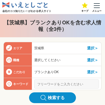
会社のココ知りたい！が
わかる求人サイト
キープ
メニュー
【茨城県】ブランクありOKを含む求人情
報（全3件）
選択＞
茨城県
エリア
選択＞
選択してください
職種
選択＞
ブランクありOK
こだわり
キーワード
検索する