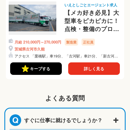
いえとしごとエージェント求人
【メカ好き必見】大
型車をピカピカに！
点検・整備のプロを
目指しませんか？
月給 210,000円～270,000円
製造業
正社員
茨城県古河市久能
アクセス 「栗橋駅」車19分、「古河駅」車21分、「新古河
駅...
キープする
詳しく見る
よくある質問
すぐに仕事に就けるでしょうか？
Q