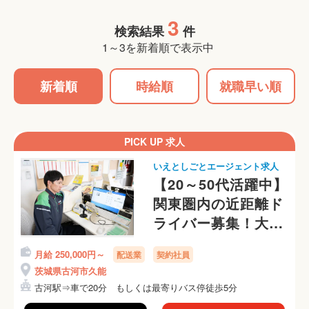
3
検索結果
件
1～3を新着順で表示中
新着順
時給順
就職早い順
PICK UP 求人
いえとしごとエージェント求人
【20～50代活躍中】
関東圏内の近距離ド
ライバー募集！大手
グループならではの
月給 250,000円～
配送業
契約社員
教育体制でステップ
茨城県古河市久能
アップ！
古河駅⇒車で20分 もしくは最寄りバス停徒歩5分