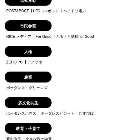
気候変動
POST&POST
LFCコンポスト
ハチドリ電力
市民参画
RICE メディア
For Good
ふるさと納税 for Good
人権
ZERO PC
アノサポ
農業
ボーダレス・グリーンズ
多文化共生
ボーダレスハウス
ボーダレスビジット
むすびば
教育・子育て
夢中教室
小さな森の学童