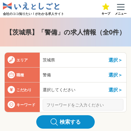
会社のココ知りたい！が
わかる求人サイト
キープ
メニュー
【茨城県】「警備」の求人情報（全0件）
選択＞
茨城県
エリア
選択＞
警備
職種
選択＞
選択してください
こだわり
キーワード
検索する