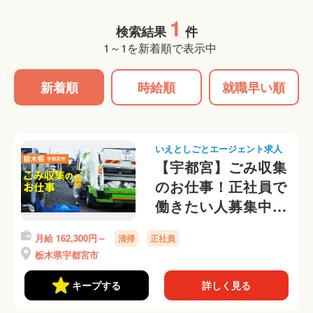
1
検索結果
件
1～1を新着順で表示中
新着順
時給順
就職早い順
いえとしごとエージェント求人
【宇都宮】ごみ収集
のお仕事！正社員で
働きたい人募集中◎
携帯なしOKです
月給 162,300円～
清掃
正社員
栃木県宇都宮市
キープする
詳しく見る