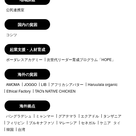
公民連携室
国内の貧困
コシツ
起業支援・人材育成
ボーダレスアカデミー
次世代リーダー育成プログラム「HOPE」
海外の貧困
AMOMA
JOGGO
LIB
アフリカシアバター
Haruulala organic
Ethical Factory
TAO's NATIVE CHICKEN
海外拠点
バングラデシュ
ミャンマー
グアテマラ
エクアドル
タンザニア
フィリピン
ブルキナファソ
マレーシア
セネガル
ケニア
タイ
韓国
台湾