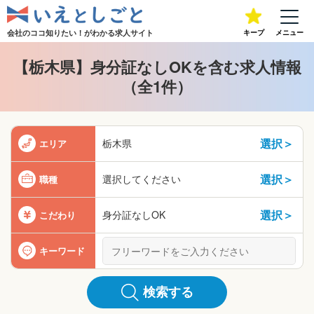
会社のココ知りたい！が
わかる求人サイト
キープ
メニュー
【栃木県】身分証なしOKを含む求人情報
（全1件）
選択＞
栃木県
エリア
選択＞
選択してください
職種
選択＞
身分証なしOK
こだわり
キーワード
検索する