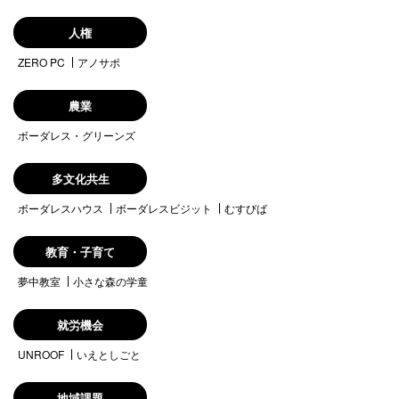
人権
ZERO PC
アノサポ
農業
ボーダレス・グリーンズ
多文化共生
ボーダレスハウス
ボーダレスビジット
むすびば
教育・子育て
夢中教室
小さな森の学童
就労機会
UNROOF
いえとしごと
地域課題