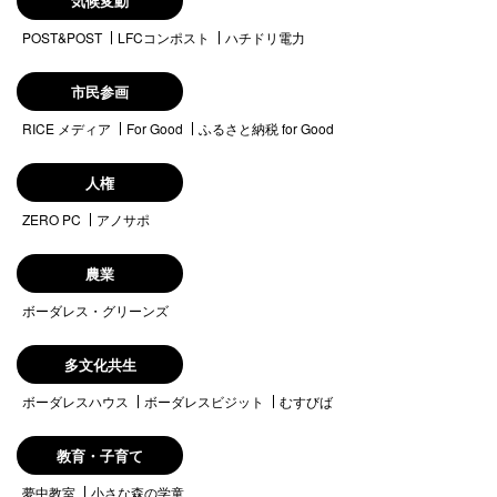
気候変動
POST&POST
LFCコンポスト
ハチドリ電力
市民参画
RICE メディア
For Good
ふるさと納税 for Good
人権
ZERO PC
アノサポ
農業
ボーダレス・グリーンズ
多文化共生
ボーダレスハウス
ボーダレスビジット
むすびば
教育・子育て
夢中教室
小さな森の学童