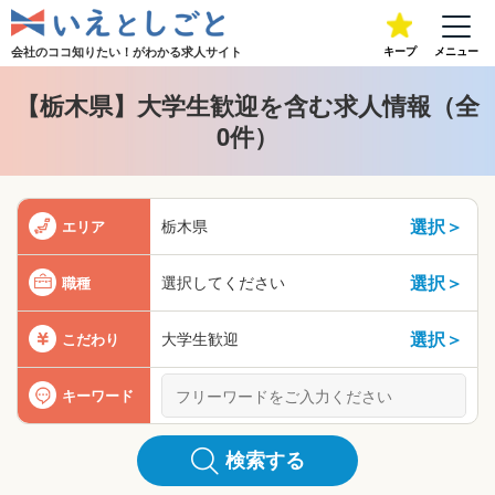
会社のココ知りたい！が
わかる求人サイト
キープ
メニュー
【栃木県】大学生歓迎を含む求人情報（全
0件）
選択＞
栃木県
エリア
選択＞
選択してください
職種
選択＞
大学生歓迎
こだわり
キーワード
検索する