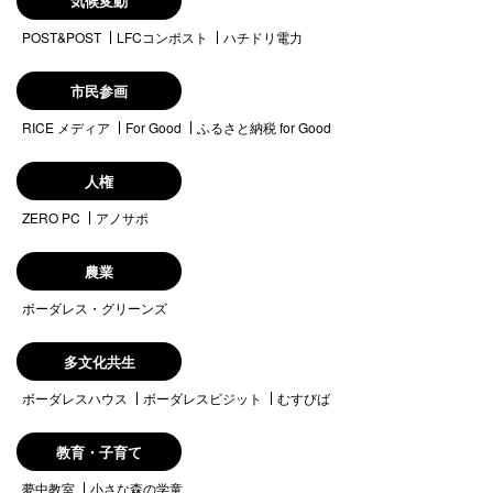
気候変動
POST&POST
LFCコンポスト
ハチドリ電力
市民参画
RICE メディア
For Good
ふるさと納税 for Good
人権
ZERO PC
アノサポ
農業
ボーダレス・グリーンズ
多文化共生
ボーダレスハウス
ボーダレスビジット
むすびば
教育・子育て
夢中教室
小さな森の学童