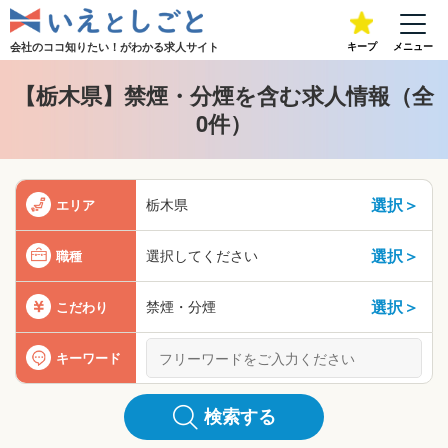
会社のココ知りたい！が
わかる求人サイト
キープ
メニュー
【栃木県】禁煙・分煙を含む求人情報（全
0件）
選択＞
栃木県
エリア
選択＞
選択してください
職種
選択＞
禁煙・分煙
こだわり
キーワード
検索する