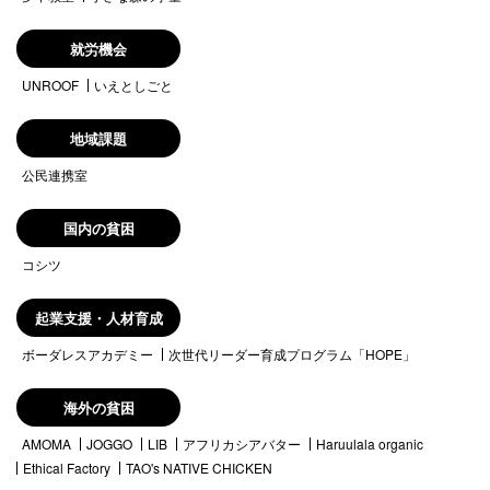
就労機会
UNROOF
いえとしごと
地域課題
公民連携室
国内の貧困
コシツ
起業支援・人材育成
ボーダレスアカデミー
次世代リーダー育成プログラム「HOPE」
海外の貧困
AMOMA
JOGGO
LIB
アフリカシアバター
Haruulala organic
Ethical Factory
TAO's NATIVE CHICKEN