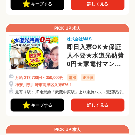
キープする
詳しく見る
PICK UP 求人
株式会社M&S
即日入寮OK★保証
人不要★水道光熱費
0円★家電付マンシ
ョンに即入居OK
月給 217,700円～350,000円
清掃
正社員
神奈川県川崎市高津区久末676-1
最寄り駅：JR南武線「武蔵中原駅」より東急バス（鷲沼駅行
き）...
キープする
詳しく見る
PICK UP 求人