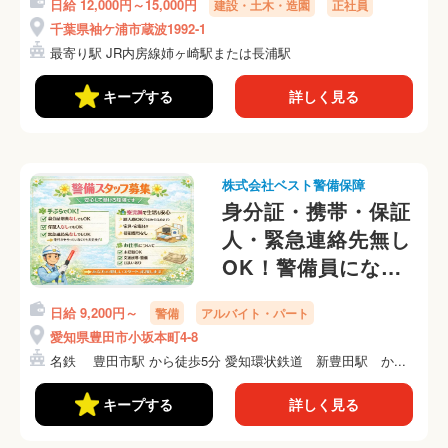
日給 12,000円～15,000円
建設・土木・造園
正社員
千葉県袖ケ浦市蔵波1992-1
最寄り駅 JR内房線姉ヶ崎駅または長浦駅
キープする
詳しく見る
株式会社ベスト警備保障
身分証・携帯・保証
人・緊急連絡先無し
OK！警備員になろ
う！！
日給 9,200円～
警備
アルバイト・パート
愛知県豊田市小坂本町4-8
名鉄 豊田市駅 から徒歩5分 愛知環状鉄道 新豊田駅 か...
キープする
詳しく見る