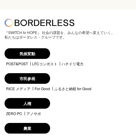
『SWITCH to HOPE』 社会の課題を、みんなの希望へ変えていく。
私たちはボーダレス・グループです。
気候変動
POST&POST
LFCコンポスト
ハチドリ電力
市民参画
RICE メディア
For Good
ふるさと納税 for Good
人権
ZERO PC
アノサポ
農業