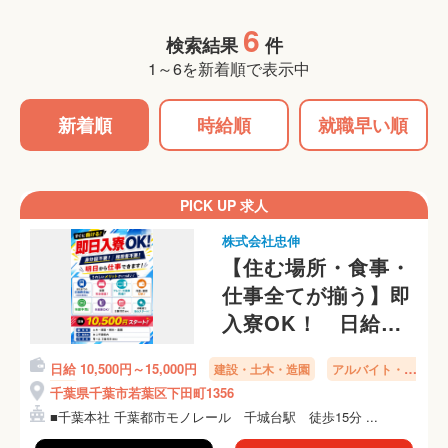
6
検索結果
件
1～6を新着順で表示中
新着順
時給順
就職早い順
PICK UP 求人
株式会社忠伸
【住む場所・食事・
仕事全てが揃う】即
入寮OK！ 日給
10,500円～ 身分証
日給 10,500円～15,000円
建設・土木・造園
アルバイト・パ
無し・未経験者歓迎
ート
千葉県千葉市若葉区下田町1356
■千葉本社 千葉都市モノレール 千城台駅 徒歩15分 ...