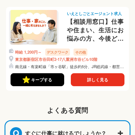
いえとしごとエージェント求人
【相談用窓口】仕事
や住まい、生活にお
悩みの方、今後どう
したら良いか一緒に
時給 1,200円～
デスクワーク
その他
考えませんか？
東京都新宿区市谷田町2-17八重洲市谷ビル10階
南北線・有楽町線「市ヶ谷駅」徒歩約5分、JR総武線・都営新
宿...
キープする
詳しく見る
よくある質問
すぐに仕事に就けるでしょうか？
Q