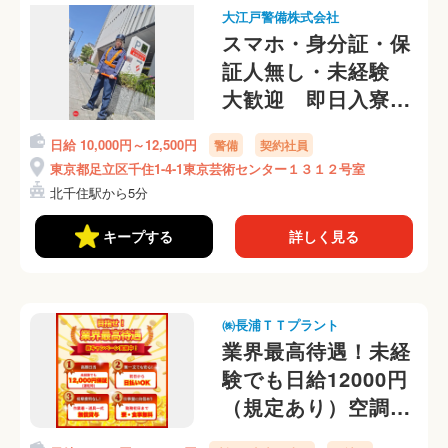
大江戸警備株式会社
スマホ・身分証・保
証人無し・未経験
大歓迎 即日入寮
可 ※交通費が無く
日給 10,000円～12,500円
警備
契約社員
迎えが必要な方は通
東京都足立区千住1-4-1東京芸術センター１３１２号室
話にて面接
北千住駅から5分
キープする
詳しく見る
㈱長浦ＴＴプラント
業界最高待遇！未経
験でも日給12000円
（規定あり）空調服
無料貸与！