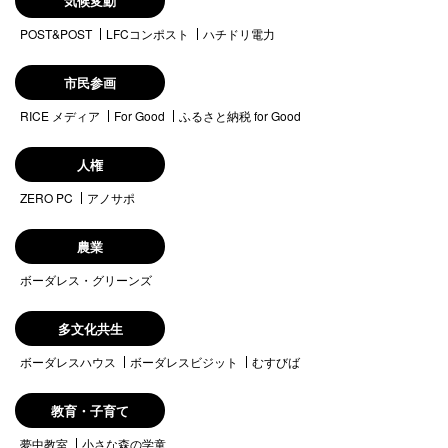
気候変動
POST&POST
LFCコンポスト
ハチドリ電力
市民参画
RICE メディア
For Good
ふるさと納税 for Good
人権
ZERO PC
アノサポ
農業
ボーダレス・グリーンズ
多文化共生
ボーダレスハウス
ボーダレスビジット
むすびば
教育・子育て
夢中教室
小さな森の学童