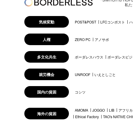
私た
気候変動
POST&POST
LFCコンポスト
ハ
人権
ZERO PC
アノサポ
多文化共生
ボーダレスハウス
ボーダレスビジ
就労機会
UNROOF
いえとしごと
国内の貧困
コシツ
AMOMA
JOGGO
LIB
アフリカ
海外の貧困
Ethical Factory
TAO's NATIVE CH