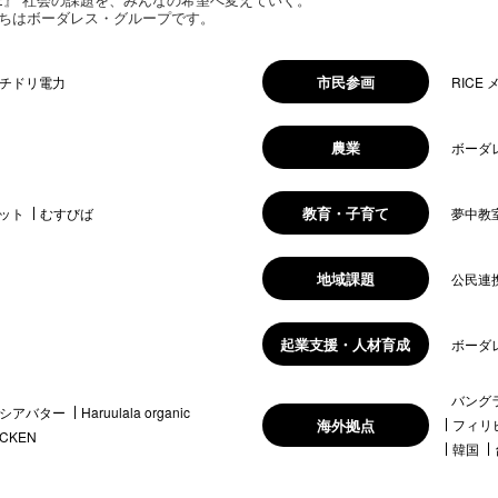
ちはボーダレス・グループです。
市民参画
チドリ電力
RICE
農業
ボーダ
教育・子育て
ット
むすびば
夢中教
地域課題
公民連
起業支援・人材育成
ボーダ
バング
シアバター
Haruulala organic
海外拠点
フィリ
ICKEN
韓国