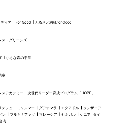
 メディア
For Good
ふるさと納税 for Good
レス・グリーンズ
室
小さな森の学童
携室
レスアカデミー
次世代リーダー育成プログラム「HOPE」
ラデシュ
ミャンマー
グアテマラ
エクアドル
タンザニア
ピン
ブルキナファソ
マレーシア
セネガル
ケニア
タイ
台湾