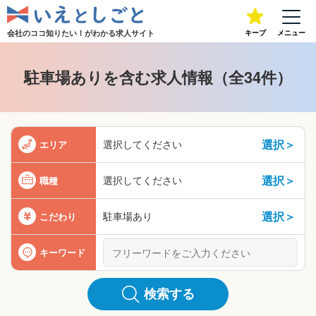
会社のココ知りたい！が
わかる求人サイト
キープ
メニュー
駐車場ありを含む求人情報（全34件）
選択＞
選択してください
エリア
選択＞
選択してください
職種
選択＞
駐車場あり
こだわり
キーワード
検索する