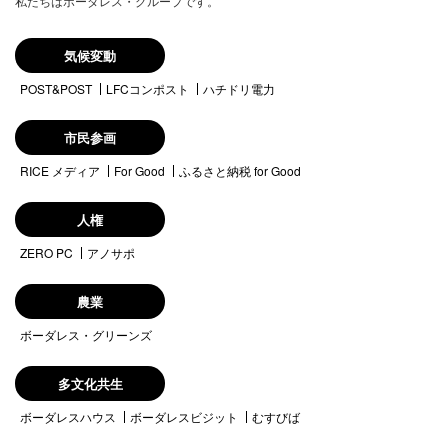
私たちはボーダレス・グループです。
気候変動
POST&POST
LFCコンポスト
ハチドリ電力
市民参画
RICE メディア
For Good
ふるさと納税 for Good
人権
ZERO PC
アノサポ
農業
ボーダレス・グリーンズ
多文化共生
ボーダレスハウス
ボーダレスビジット
むすびば