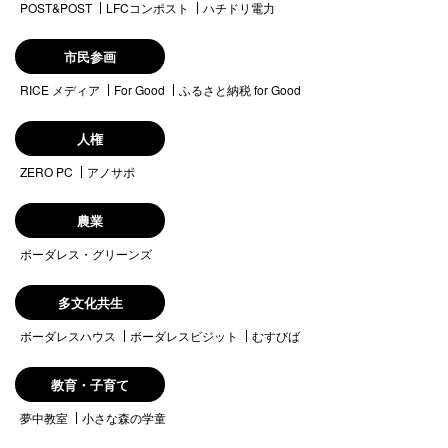
POST&POST
LFCコンポスト
ハチドリ電力
市民参画
RICE メディア
For Good
ふるさと納税 for Good
人権
ZERO PC
アノサポ
農業
ボーダレス・グリーンズ
多文化共生
ボーダレスハウス
ボーダレスビジット
むすびば
教育・子育て
夢中教室
小さな森の学童