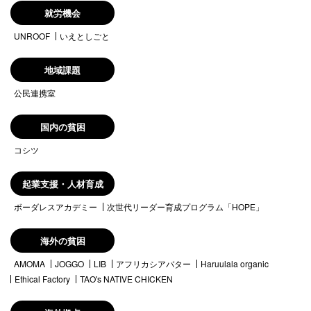
就労機会
UNROOF
いえとしごと
地域課題
公民連携室
国内の貧困
コシツ
起業支援・人材育成
ボーダレスアカデミー
次世代リーダー育成プログラム「HOPE」
海外の貧困
AMOMA
JOGGO
LIB
アフリカシアバター
Haruulala organic
Ethical Factory
TAO's NATIVE CHICKEN