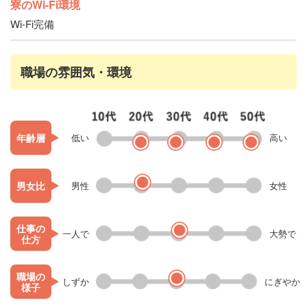
寮のWi-Fi環境
Wi-Fi完備
職場の雰囲気・環境
年齢層
低い
高い
男女比
男性
女性
仕事の
一人で
大勢で
仕方
職場の
しずか
にぎやか
様子