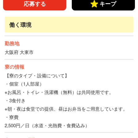
応募する
キープ
主婦（ママ）・主夫歓迎
学歴不問
引きこもり歓迎
ミドル活躍中
友達と応募OK
履歴書不要
働く環境
赴任交通費支給
昇給あり
給与手渡しOK
勤務地
保証人なしOK
家具家電完備
食事補助あり
大阪府 大東市
大浴場あり
駅から徒歩10分以内
寮の情報
【寮のタイプ・設備について】
・個室（1人部屋）
※お風呂・トイレ・洗濯機（無料）は共同使用です。
・3食付き
※朝・夜は食堂での提供、昼はお弁当をご用意しています。
・寮費
2,500円／日（水道・光熱費・食費込み）