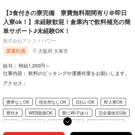
【3食付きの寮完備 寮費無料期間有り＠即日
入寮ok！】未経験歓迎！倉庫内で飲料補充の簡
単サポート♪未経験OK！
株式会社アシストパワー
派遣社員
大阪府 大東市
給与： 時給1,250円～
仕事内容： 飲料のピッキングや運搬作業をお願いします。
アクセス：
携帯なしOK
現住所なしOK
日払いOK
即入寮OK
寮付き
WEB面接OK
寮にWi-Fiあり
完全週休2日制
日勤
長期雇用
フリーター歓迎
ブランクありOK
シニア歓迎
未経験・初心者歓迎