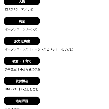
人権
ZERO PC
アノサポ
農業
ボーダレス・グリーンズ
多文化共生
ボーダレスハウス
ボーダレスビジット
むすびば
教育・子育て
夢中教室
小さな森の学童
就労機会
UNROOF
いえとしごと
地域課題
公民連携室