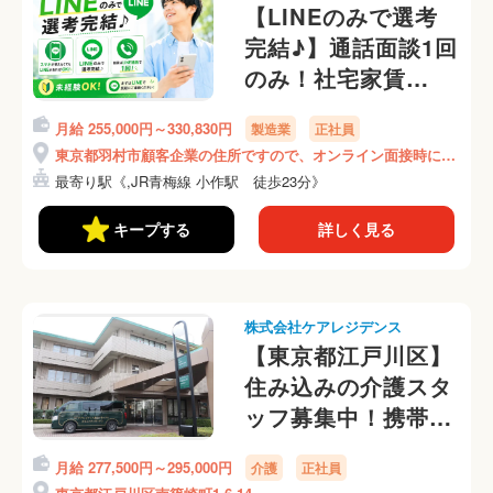
【LINEのみで選考
完結♪】通話面談1回
のみ！社宅家賃
100％補助！月収33
月給 255,000円～330,830円
製造業
正社員
万円可
東京都羽村市顧客企業の住所ですので、オンライン面接時にご
♪《ALZB2C》
説明いたします！
最寄り駅《,JR青梅線 小作駅 徒歩23分》
キープする
詳しく見る
株式会社ケアレジデンス
【東京都江戸川区】
住み込みの介護スタ
ッフ募集中！携帯な
しOKです
月給 277,500円～295,000円
介護
正社員