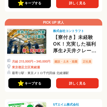
キープする
詳しく見る
PICK UP 求人
株式会社コントラフト
【寮付き】未経験
OK！充実した福利
厚生♪天井クレーン
の点検・修理・据付
月給 215,000円～340,000円
建設・土木・造園
正社員
スタッフ
東京都足立区東綾瀬
最寄り駅：東京メトロ千代田線 北綾瀬駅
キープする
詳しく見る
UTエイム株式会社