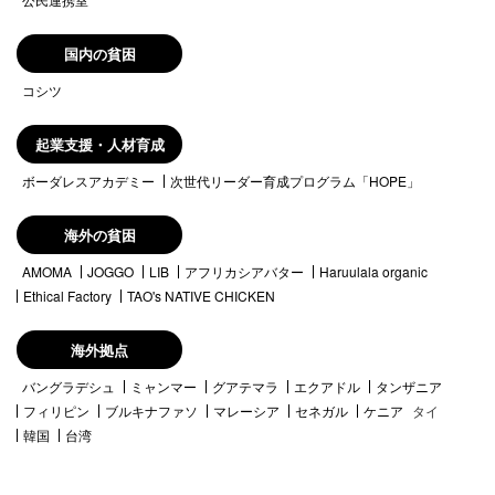
国内の貧困
コシツ
起業支援・人材育成
ボーダレスアカデミー
次世代リーダー育成プログラム「HOPE」
海外の貧困
AMOMA
JOGGO
LIB
アフリカシアバター
Haruulala organic
Ethical Factory
TAO's NATIVE CHICKEN
海外拠点
バングラデシュ
ミャンマー
グアテマラ
エクアドル
タンザニア
フィリピン
ブルキナファソ
マレーシア
セネガル
ケニア
タイ
韓国
台湾