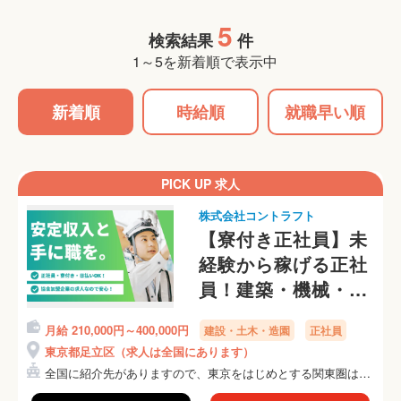
5
検索結果
件
1～5を新着順で表示中
新着順
時給順
就職早い順
PICK UP 求人
株式会社コントラフト
【寮付き正社員】未
経験から稼げる正社
員！建築・機械・保
守・施工管理など希
月給 210,000円～400,000円
建設・土木・造園
正社員
望に合う仕事を紹介
東京都足立区（求人は全国にあります）
します！
全国に紹介先がありますので、東京をはじめとする関東圏はも
ちろ...