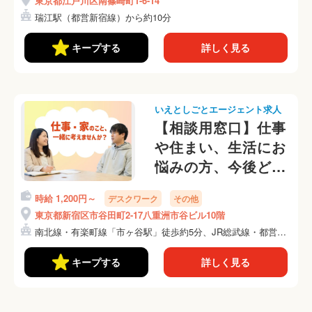
東京都江戸川区南篠崎町1-6-14
瑞江駅（都営新宿線）から約10分
キープする
詳しく見る
いえとしごとエージェント求人
【相談用窓口】仕事
や住まい、生活にお
悩みの方、今後どう
したら良いか一緒に
時給 1,200円～
デスクワーク
その他
考えませんか？
東京都新宿区市谷田町2-17八重洲市谷ビル10階
南北線・有楽町線「市ヶ谷駅」徒歩約5分、JR総武線・都営新
宿...
キープする
詳しく見る