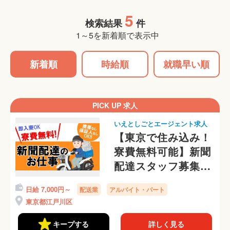
5
検索結果
件
1～5を新着順で表示中
新着順
時給順
就職早い順
PICK UP 求人
いえとしごとエージェント求人
【東京で住み込み！
寮費無料可能】新聞
配達スタッフ募集
中！携帯番号なし
日給 7,000円～
配送業
アルバイト・パート
OKです
東京都江戸川区
キープする
詳しく見る