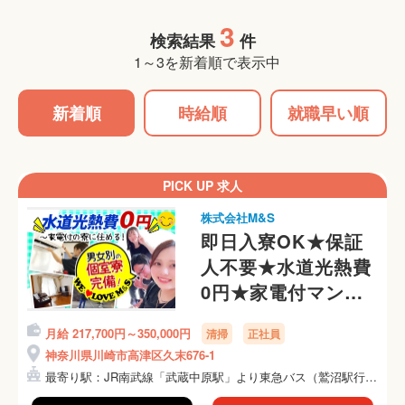
3
検索結果
件
1～3を新着順で表示中
新着順
時給順
就職早い順
PICK UP 求人
株式会社M&S
即日入寮OK★保証
人不要★水道光熱費
0円★家電付マンシ
ョンに即入居OK
月給 217,700円～350,000円
清掃
正社員
神奈川県川崎市高津区久末676-1
最寄り駅：JR南武線「武蔵中原駅」より東急バス（鷲沼駅行
き）...