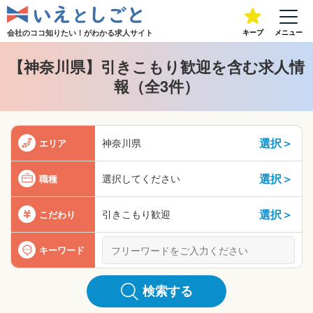
会社のココ知りたい！が
わかる求人サイト
キープ
メニュー
【神奈川県】引きこもり歓迎を含む求人情
報（全3件）
選択＞
神奈川県
エリア
選択＞
選択してください
職種
選択＞
引きこもり歓迎
こだわり
キーワード
検索する