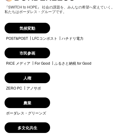
『SWITCH to HOPE』 社会の課題を、みんなの希望へ変えていく。
私たちはボーダレス・グループです。
気候変動
POST&POST
LFCコンポスト
ハチドリ電力
市民参画
RICE メディア
For Good
ふるさと納税 for Good
人権
ZERO PC
アノサポ
農業
ボーダレス・グリーンズ
多文化共生