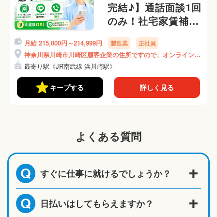
完結♪】通話面談1回
のみ！社宅家賃補助
あり！【日勤&土日
月給 215,000円～214,999円
製造業
正社員
祝休み】
神奈川県川崎市川崎区顧客企業の住所ですので、オンライン面
《AUHO1C》
接時にご説明いたします！
最寄り駅《JR南武線 浜川崎駅》
キープする
詳しく見る
よくある質問
すぐに仕事に就けるでしょうか？
Q
日払いはしてもらえますか？
Q