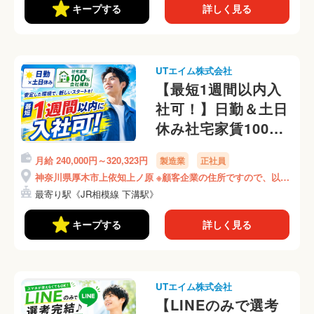
キープする
詳しく見る
UTエイム株式会社
【最短1週間以内入
社可！】日勤＆土日
休み社宅家賃100％
補助♪社宅は1R個室
月給 240,000円～320,323円
製造業
正社員
アパート！
神奈川県厚木市上依知上ノ原 ※顧客企業の住所ですので、以降
《ALPV1C》
の住所はオンライン面談時にご説明いたします！
最寄り駅《JR相模線 下溝駅》
キープする
詳しく見る
UTエイム株式会社
【LINEのみで選考