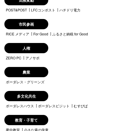
気候変動
POST&POST
LFCコンポスト
ハチドリ電力
市民参画
RICE メディア
For Good
ふるさと納税 for Good
人権
ZERO PC
アノサポ
農業
ボーダレス・グリーンズ
多文化共生
ボーダレスハウス
ボーダレスビジット
むすびば
教育・子育て
夢中教室
小さな森の学童