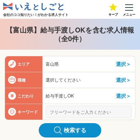
会社のココ知りたい！が
わかる求人サイト
キープ
メニュー
【富山県】給与手渡しOKを含む求人情報
（全0件）
選択＞
富山県
エリア
選択＞
選択してください
職種
選択＞
給与手渡しOK
こだわり
キーワード
検索する