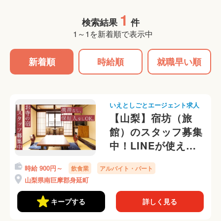
1
検索結果
件
1～1を新着順で表示中
新着順
時給順
就職早い順
いえとしごとエージェント求人
【山梨】宿坊（旅
館）のスタッフ募集
中！LINEが使えれ
ば携帯番号なしOK
時給 900円～
飲食業
アルバイト・パート
です
山梨県南巨摩郡身延町
キープする
詳しく見る