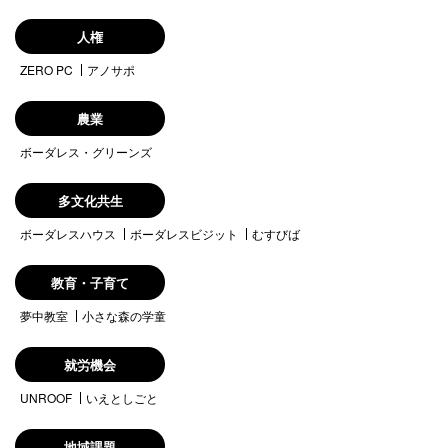
人権
ZERO PC
アノサポ
農業
ボーダレス・グリーンズ
多文化共生
ボーダレスハウス
ボーダレスビジット
むすびば
教育・子育て
夢中教室
小さな森の学童
就労機会
UNROOF
いえとしごと
地域課題