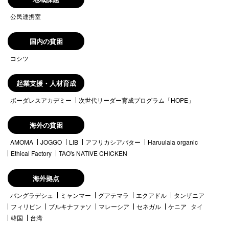
公民連携室
国内の貧困
コシツ
起業支援・人材育成
ボーダレスアカデミー
次世代リーダー育成プログラム「HOPE」
海外の貧困
AMOMA
JOGGO
LIB
アフリカシアバター
Haruulala organic
Ethical Factory
TAO's NATIVE CHICKEN
海外拠点
バングラデシュ
ミャンマー
グアテマラ
エクアドル
タンザニア
フィリピン
ブルキナファソ
マレーシア
セネガル
ケニア
タイ
韓国
台湾