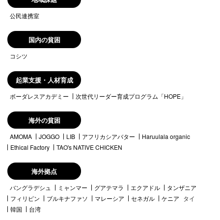
公民連携室
国内の貧困
コシツ
起業支援・人材育成
ボーダレスアカデミー
次世代リーダー育成プログラム「HOPE」
海外の貧困
AMOMA
JOGGO
LIB
アフリカシアバター
Haruulala organic
Ethical Factory
TAO's NATIVE CHICKEN
海外拠点
バングラデシュ
ミャンマー
グアテマラ
エクアドル
タンザニア
フィリピン
ブルキナファソ
マレーシア
セネガル
ケニア
タイ
韓国
台湾