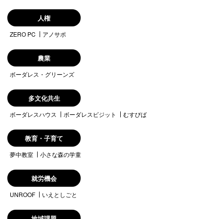
人権
ZERO PC
アノサポ
農業
ボーダレス・グリーンズ
多文化共生
ボーダレスハウス
ボーダレスビジット
むすびば
教育・子育て
夢中教室
小さな森の学童
就労機会
UNROOF
いえとしごと
地域課題