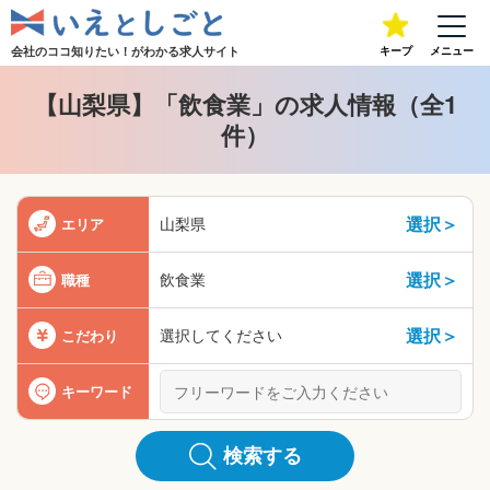
会社のココ知りたい！が
わかる求人サイト
キープ
メニュー
【山梨県】「飲食業」の求人情報（全1
件）
選択＞
山梨県
エリア
選択＞
飲食業
職種
選択＞
選択してください
こだわり
キーワード
検索する