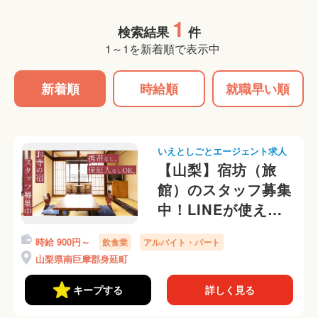
1
検索結果
件
1～1を新着順で表示中
新着順
時給順
就職早い順
いえとしごとエージェント求人
【山梨】宿坊（旅
館）のスタッフ募集
中！LINEが使えれ
ば携帯番号なしOK
時給 900円～
飲食業
アルバイト・パート
です
山梨県南巨摩郡身延町
キープする
詳しく見る