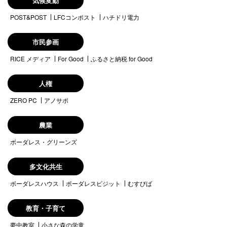
気候変動
POST&POST
LFCコンポスト
ハチドリ電力
市民参画
RICE メディア
For Good
ふるさと納税 for Good
人権
ZERO PC
アノサポ
農業
ボーダレス・グリーンズ
多文化共生
ボーダレスハウス
ボーダレスビジット
むすびば
教育・子育て
夢中教室
小さな森の学童