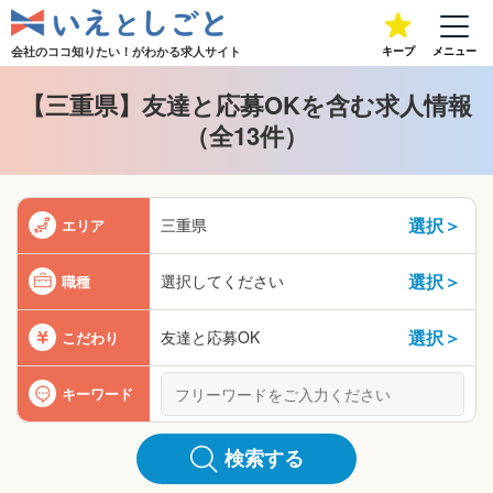
会社のココ知りたい！が
わかる求人サイト
キープ
メニュー
【三重県】友達と応募OKを含む求人情報
（全13件）
選択＞
三重県
エリア
選択＞
選択してください
職種
選択＞
友達と応募OK
こだわり
キーワード
検索する