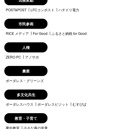
気候変動
POST&POST
LFCコンポスト
ハチドリ電力
市民参画
RICE メディア
For Good
ふるさと納税 for Good
人権
ZERO PC
アノサポ
農業
ボーダレス・グリーンズ
多文化共生
ボーダレスハウス
ボーダレスビジット
むすびば
教育・子育て
夢中教室
小さな森の学童