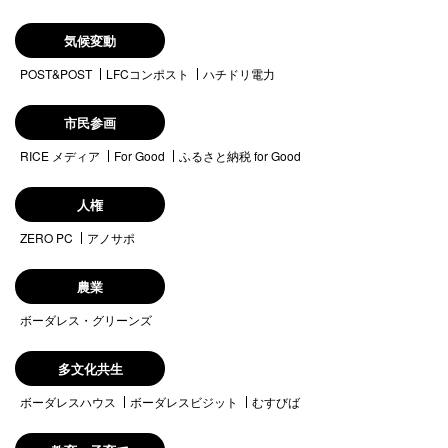
気候変動
POST&POST
LFCコンポスト
ハチドリ電力
市民参画
RICE メディア
For Good
ふるさと納税 for Good
人権
ZERO PC
アノサポ
農業
ボーダレス・グリーンズ
多文化共生
ボーダレスハウス
ボーダレスビジット
むすびば