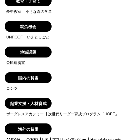
教育・子育て
夢中教室
小さな森の学童
就労機会
UNROOF
いえとしごと
地域課題
公民連携室
国内の貧困
コシツ
起業支援・人材育成
ボーダレスアカデミー
次世代リーダー育成プログラム「HOPE」
海外の貧困
AMOMA
JOGGO
LIB
アフリカシアバター
Haruulala organic