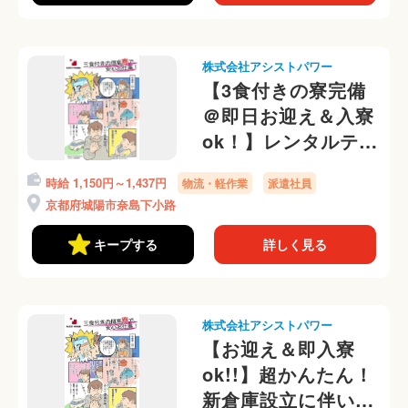
株式会社アシストパワー
【3食付きの寮完備
＠即日お迎え＆入寮
ok！】レンタルテン
トのかんたん補修業
時給 1,150円～1,437円
物流・軽作業
派遣社員
務！寮から送迎有＠
京都府城陽市奈島下小路
キープする
詳しく見る
株式会社アシストパワー
【お迎え＆即入寮
ok!!】超かんたん！
新倉庫設立に伴いオ