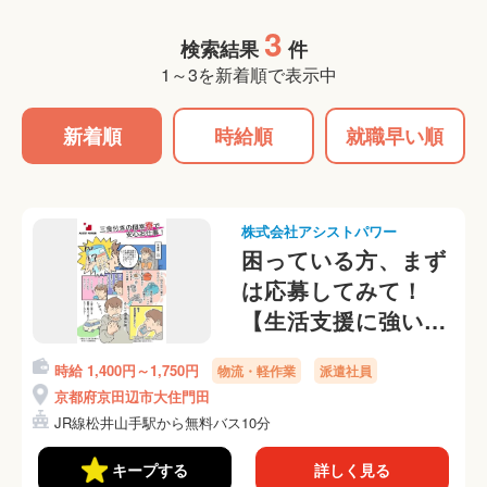
3
検索結果
件
1～3を新着順で表示中
新着順
時給順
就職早い順
株式会社アシストパワー
困っている方、まず
は応募してみて！
【生活支援に強い派
遣会社、即日入寮
時給 1,400円～1,750円
物流・軽作業
派遣社員
OK！】☆彡大量募
京都府京田辺市大住門田
集☆彡リーチリフト
JR線松井山手駅から無料バス10分
での入出庫作業
キープする
詳しく見る