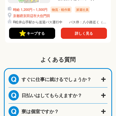
ープニングスタッフ
時給 1,200円～1,500円
物流・軽作業
派遣社員
大量募集☆彡倉庫内
京都府京田辺市大住門田
でのかんたんピッキ
R松井山手駅から送迎バス運行中 バス停：八小路近く（徒
ング作業
歩約...
キープする
詳しく見る
よくある質問
すぐに仕事に就けるでしょうか？
Q
日払いはしてもらえますか？
Q
寮は個室ですか？
Q