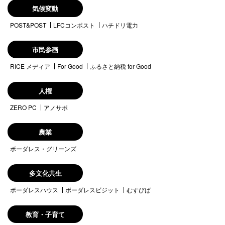
気候変動
POST&POST
LFCコンポスト
ハチドリ電力
市民参画
RICE メディア
For Good
ふるさと納税 for Good
人権
ZERO PC
アノサポ
農業
ボーダレス・グリーンズ
多文化共生
ボーダレスハウス
ボーダレスビジット
むすびば
教育・子育て