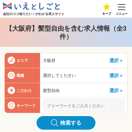
会社のココ知りたい！が
わかる求人サイト
キープ
メニュー
【大阪府】髪型自由を含む求人情報（全3
件）
選択＞
大阪府
エリア
選択＞
選択してください
職種
選択＞
髪型自由
こだわり
キーワード
検索する