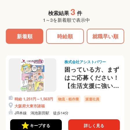
3
検索結果
件
1～3を新着順で表示中
新着順
時給順
就職早い順
株式会社アシストパワー
困っている方、まず
はご応募ください！
【生活支援に強い派
遣会社、即日入寮
時給 1,251円～1,563円
物流・軽作業
派遣社員
OK！】倉庫内のか
大阪府大東市諸福
んたんピッキング仕
JR本線 鴻池新田駅 徒歩14分
分け作業
キープする
詳しく見る