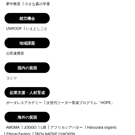
夢中教室
小さな森の学童
就労機会
UNROOF
いえとしごと
地域課題
公民連携室
国内の貧困
コシツ
起業支援・人材育成
ボーダレスアカデミー
次世代リーダー育成プログラム「HOPE」
海外の貧困
AMOMA
JOGGO
LIB
アフリカシアバター
Haruulala organic
Ethical Factory
TAO's NATIVE CHICKEN