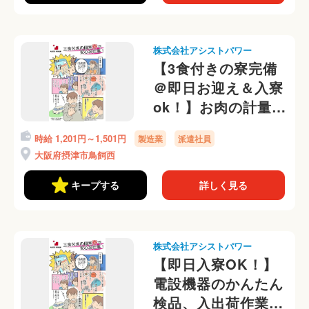
株式会社アシストパワー
【3食付きの寮完備
＠即日お迎え＆入寮
ok！】お肉の計量、
仕分けの軽作業！選
時給 1,201円～1,501円
製造業
派遣社員
べる勤務時間帯＠
大阪府摂津市鳥飼西
キープする
詳しく見る
株式会社アシストパワー
【即日入寮OK！】
電設機器のかんたん
検品、入出荷作業＠