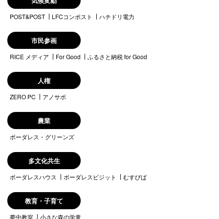
気候変動
POST&POST
LFCコンポスト
ハチドリ電力
市民参画
RICE メディア
For Good
ふるさと納税 for Good
人権
ZERO PC
アノサポ
農業
ボーダレス・グリーンズ
多文化共生
ボーダレスハウス
ボーダレスビジット
むすびば
教育・子育て
夢中教室
小さな森の学童