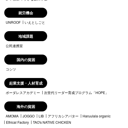
就労機会
UNROOF
いえとしごと
地域課題
公民連携室
国内の貧困
コシツ
起業支援・人材育成
ボーダレスアカデミー
次世代リーダー育成プログラム「HOPE」
海外の貧困
AMOMA
JOGGO
LIB
アフリカシアバター
Haruulala organic
Ethical Factory
TAO's NATIVE CHICKEN