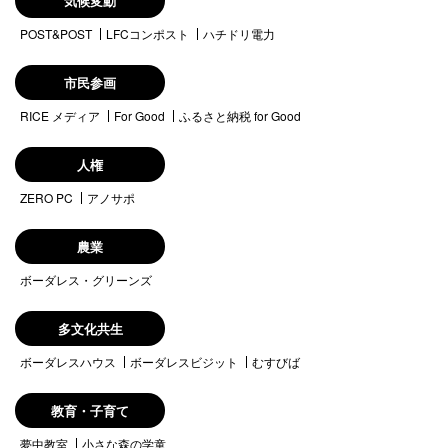
気候変動
POST&POST
LFCコンポスト
ハチドリ電力
市民参画
RICE メディア
For Good
ふるさと納税 for Good
人権
ZERO PC
アノサポ
農業
ボーダレス・グリーンズ
多文化共生
ボーダレスハウス
ボーダレスビジット
むすびば
教育・子育て
夢中教室
小さな森の学童