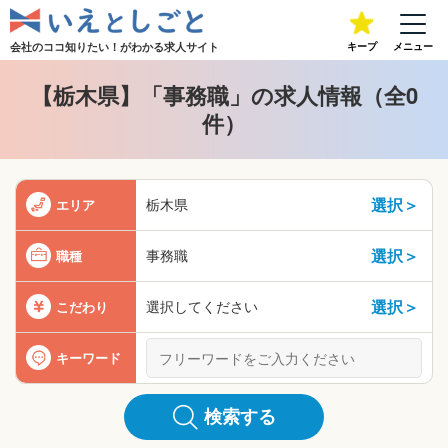
会社のココ知りたい！が
わかる求人サイト
キープ
メニュー
【栃木県】「事務職」の求人情報（全0
件）
選択＞
栃木県
エリア
選択＞
事務職
職種
選択＞
選択してください
こだわり
キーワード
検索する