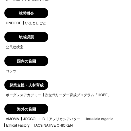
就労機会
UNROOF
いえとしごと
地域課題
公民連携室
国内の貧困
コシツ
起業支援・人材育成
ボーダレスアカデミー
次世代リーダー育成プログラム「HOPE」
海外の貧困
AMOMA
JOGGO
LIB
アフリカシアバター
Haruulala organic
Ethical Factory
TAO's NATIVE CHICKEN