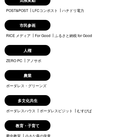
気候変動
POST&POST
LFCコンポスト
ハチドリ電力
市民参画
RICE メディア
For Good
ふるさと納税 for Good
人権
ZERO PC
アノサポ
農業
ボーダレス・グリーンズ
多文化共生
ボーダレスハウス
ボーダレスビジット
むすびば
教育・子育て
夢中教室
小さな森の学童