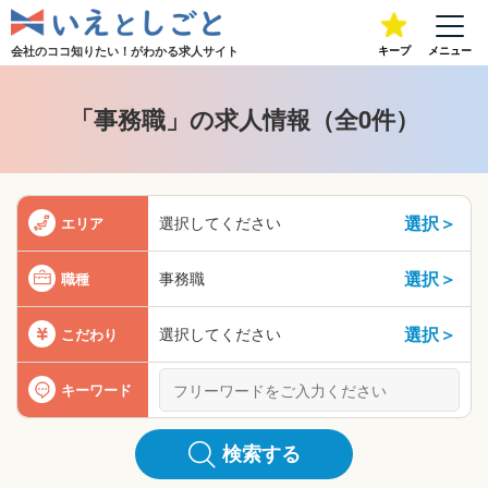
会社のココ知りたい！が
わかる求人サイト
キープ
メニュー
「事務職」の求人情報（全0件）
選択＞
選択してください
エリア
選択＞
事務職
職種
選択＞
選択してください
こだわり
キーワード
検索する