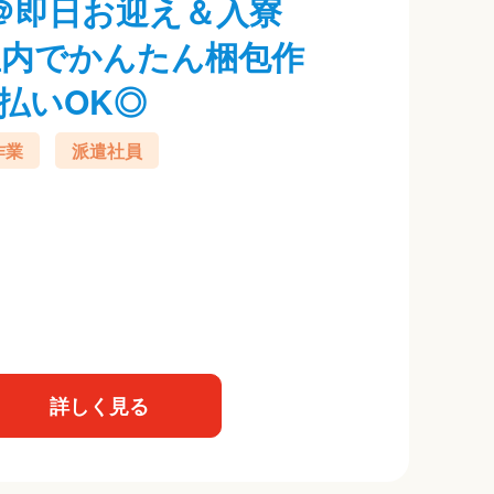
＠即日お迎え＆入寮
屋内でかんたん梱包作
払いOK◎
作業
派遣社員
詳しく見る