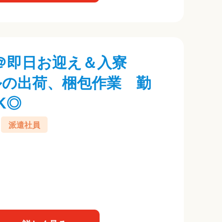
＠即日お迎え＆入寮
ルの出荷、梱包作業 勤
K◎
派遣社員