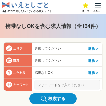
会社のココ知りたい！が
わかる求人サイト
キープ
メニュー
携帯なしOKを含む求人情報（全134件）
選択＞
選択してください
エリア
選択＞
選択してください
職種
選択＞
携帯なしOK
こだわり
キーワード
検索する