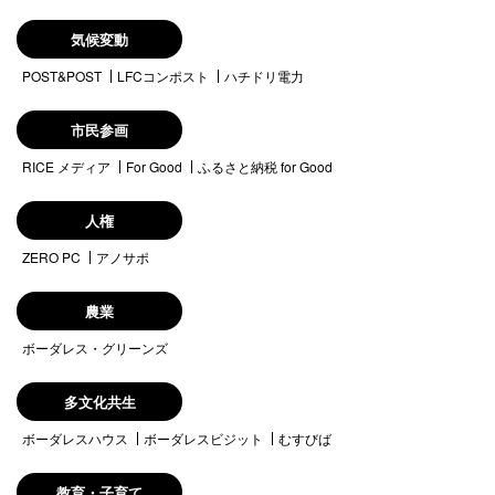
気候変動
POST&POST
LFCコンポスト
ハチドリ電力
市民参画
RICE メディア
For Good
ふるさと納税 for Good
人権
ZERO PC
アノサポ
農業
ボーダレス・グリーンズ
多文化共生
ボーダレスハウス
ボーダレスビジット
むすびば
教育・子育て