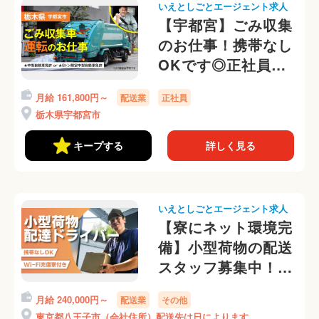
いえとしごとエージェント求人
【宇都宮】ごみ収集
のお仕事！携帯なし
OKです◎正社員で
働きたい人募集中
月給 161,800円～
配送業
正社員
栃木県宇都宮市
キープする
詳しく見る
いえとしごとエージェント求人
【寮にネット環境完
備】小型荷物の配送
スタッフ募集中！東
京で住み込み可能◎
月給 240,000円～
配送業
その他
東京都八王子市（会社住所）配送先は日によります