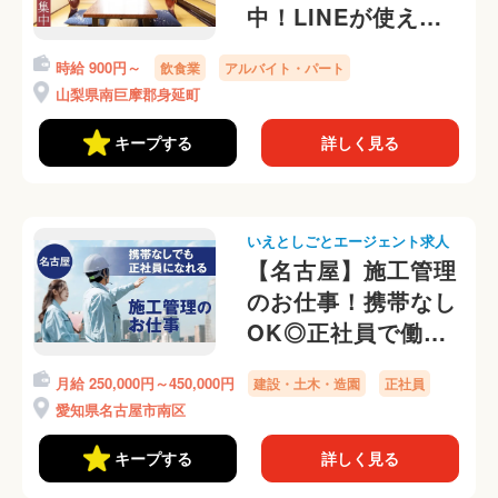
中！LINEが使えれ
ば携帯番号なしOK
時給 900円～
飲食業
アルバイト・パート
です
山梨県南巨摩郡身延町
キープする
詳しく見る
いえとしごとエージェント求人
【名古屋】施工管理
のお仕事！携帯なし
OK◎正社員で働け
ます
月給 250,000円～450,000円
建設・土木・造園
正社員
愛知県名古屋市南区
キープする
詳しく見る