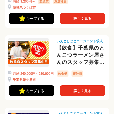
時給 1,200円～
製造業
派遣社員
茨城県つくば市
キープする
詳しく見る
いえとしごとエージェント求人
【飲食】千葉県のと
んこつラーメン屋さ
んのスタッフ募集
中！正社員として安
月給 240,000円～280,000円
飲食業
正社員
定して働けます♪
千葉県鎌ケ谷市
キープする
詳しく見る
いえとしごとエージェント求人