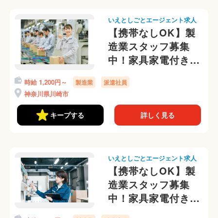
いえとしごとエージェント求人
【携帯なしOK】製
造業スタッフ募集
中！家具家電付き個
室寮あり
時給 1,200円～
製造業
派遣社員
神奈川県川崎市
キープする
詳しく見る
いえとしごとエージェント求人
【携帯なしOK】製
造業スタッフ募集
中！家具家電付き個
室寮あり