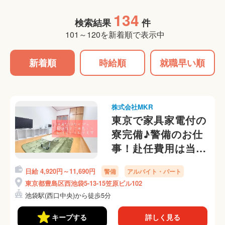
134
検索結果
件
101～120を新着順で表示中
新着順
時給順
就職早い順
株式会社MKR
東京で家具家電付の
寮完備♪警備のお仕
事！赴任費用は当社
負担します
日給 4,920円～11,690円
警備
アルバイト・パート
東京都豊島区西池袋5-13-15笠原ビル102
池袋駅(西口中央)から徒歩5分
キープする
詳しく見る