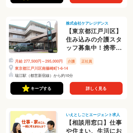
株式会社ケアレジデンス
【東京都江戸川区】
住み込みの介護スタ
ッフ募集中！携帯な
しOKです
月給 277,500円～295,000円
介護
正社員
東京都江戸川区南篠崎町1-6-14
瑞江駅（都営新宿線）から約10分
キープする
詳しく見る
いえとしごとエージェント求人
【相談用窓口】仕事
や住まい、生活にお