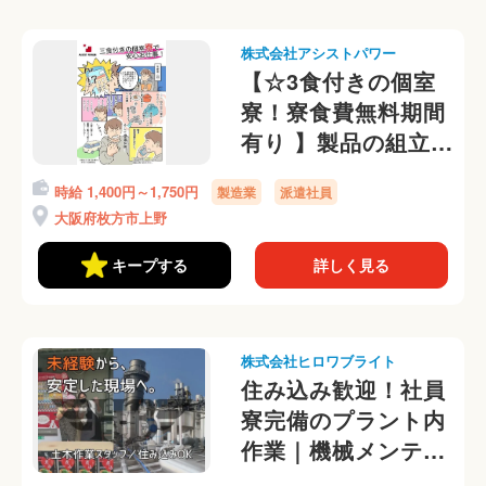
株式会社アシストパワー
【☆3食付きの個室
寮！寮食費無料期間
有り 】製品の組立て
作業など！即日入
時給 1,400円～1,750円
製造業
派遣社員
寮・日払いOK◎
大阪府枚方市上野
キープする
詳しく見る
株式会社ヒロワブライト
住み込み歓迎！社員
寮完備のプラント内
作業｜機械メンテナ
ンス・配管整備スタ