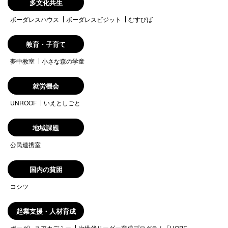
多文化共生
ボーダレスハウス
ボーダレスビジット
むすびば
教育・子育て
夢中教室
小さな森の学童
就労機会
UNROOF
いえとしごと
地域課題
公民連携室
国内の貧困
コシツ
起業支援・人材育成
ボーダレスアカデミー
次世代リーダー育成プログラム「HOPE」