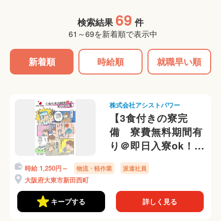
69
検索結果
件
61～69を新着順で表示中
新着順
時給順
就職早い順
株式会社アシストパワー
【3食付きの寮完
備 寮費無料期間有
り＠即日入寮ok！】
未経験歓迎！倉庫内
時給 1,250円～
物流・軽作業
派遣社員
で飲料補充の簡単サ
大阪府大東市新田西町
ポート♪未経験OK！
キープする
詳しく見る