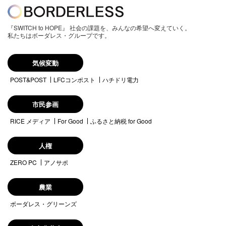
『SWITCH to HOPE』 社会の課題を、みんなの希望へ変えていく。
私たちはボーダレス・グループです。
気候変動
POST&POST
LFCコンポスト
ハチドリ電力
市民参画
RICE メディア
For Good
ふるさと納税 for Good
人権
ZERO PC
アノサポ
農業
ボーダレス・グリーンズ