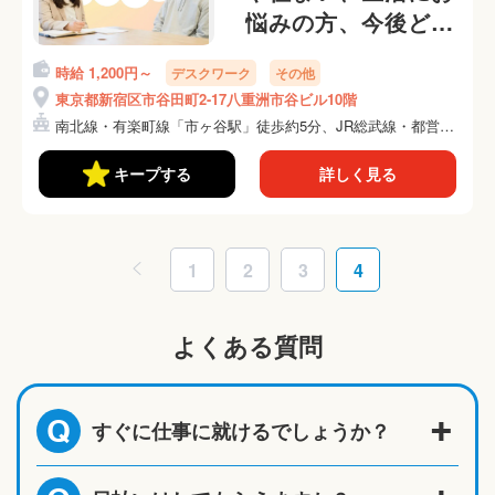
悩みの方、今後どう
したら良いか一緒に
時給 1,200円～
デスクワーク
その他
考えませんか？
東京都新宿区市谷田町2-17八重洲市谷ビル10階
南北線・有楽町線「市ヶ谷駅」徒歩約5分、JR総武線・都営新
宿...
キープする
詳しく見る
1
2
3
4
よくある質問
すぐに仕事に就けるでしょうか？
Q