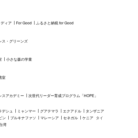
 メディア
For Good
ふるさと納税 for Good
レス・グリーンズ
室
小さな森の学童
携室
レスアカデミー
次世代リーダー育成プログラム「HOPE」
ラデシュ
ミャンマー
グアテマラ
エクアドル
タンザニア
ピン
ブルキナファソ
マレーシア
セネガル
ケニア
タイ
台湾