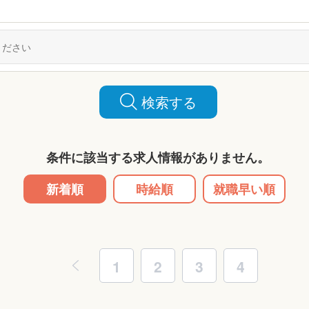
検索する
条件に該当する求人情報がありません。
新着順
時給順
就職早い順
1
2
3
4