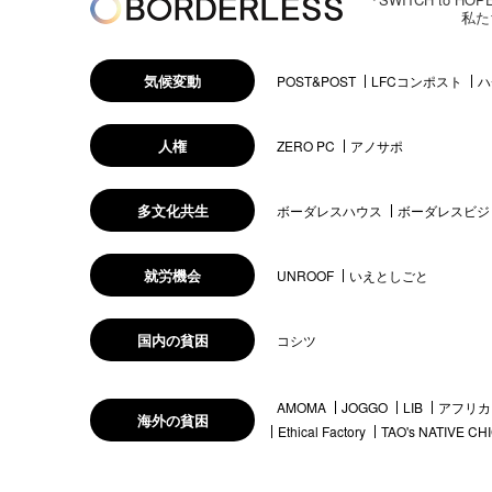
私た
気候変動
POST&POST
LFCコンポスト
ハ
人権
ZERO PC
アノサポ
多文化共生
ボーダレスハウス
ボーダレスビジ
就労機会
UNROOF
いえとしごと
国内の貧困
コシツ
AMOMA
JOGGO
LIB
アフリカ
海外の貧困
Ethical Factory
TAO's NATIVE CH