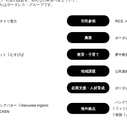
ちはボーダレス・グループです。
市民参画
チドリ電力
RICE
農業
ボーダ
教育・子育て
ット
むすびば
夢中教
地域課題
公民連
起業支援・人材育成
ボーダ
バング
シアバター
Haruulala organic
海外拠点
フィリ
ICKEN
韓国