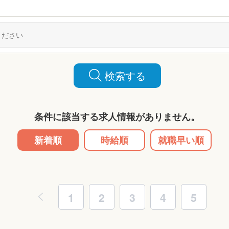
検索する
条件に該当する求人情報がありません。
新着順
時給順
就職早い順
1
2
3
4
5