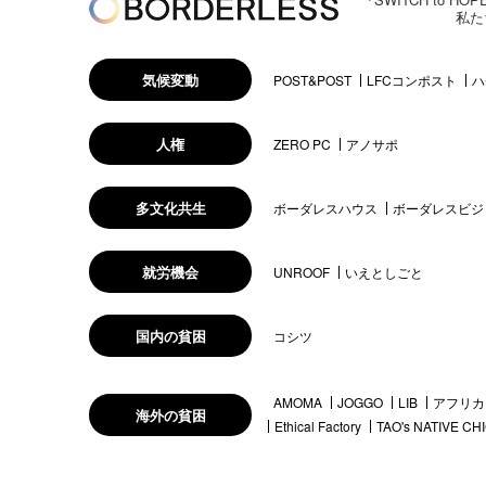
私た
気候変動
POST&POST
LFCコンポスト
ハ
人権
ZERO PC
アノサポ
多文化共生
ボーダレスハウス
ボーダレスビジ
就労機会
UNROOF
いえとしごと
国内の貧困
コシツ
AMOMA
JOGGO
LIB
アフリカ
海外の貧困
Ethical Factory
TAO's NATIVE CH