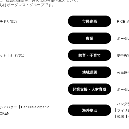
ちはボーダレス・グループです。
市民参画
チドリ電力
RICE
農業
ボーダ
教育・子育て
ット
むすびば
夢中教
地域課題
公民連
起業支援・人材育成
ボーダ
バング
シアバター
Haruulala organic
海外拠点
フィリ
ICKEN
韓国