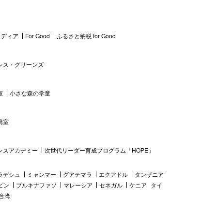
 メディア
For Good
ふるさと納税 for Good
レス・グリーンズ
室
小さな森の学童
携室
レスアカデミー
次世代リーダー育成プログラム「HOPE」
ラデシュ
ミャンマー
グアテマラ
エクアドル
タンザニア
ピン
ブルキナファソ
マレーシア
セネガル
ケニア
タイ
台湾