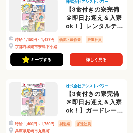
株式会社アシストパワー
【3食付きの寮完備
＠即日お迎え＆入寮
ok！】レンタルテン
トのかんたん補修業
時給 1,150円～1,437円
物流・軽作業
派遣社員
務！寮から送迎有＠
京都府城陽市奈島下小路
キープする
詳しく見る
株式会社アシストパワー
【3食付きの寮完備
＠即日お迎え＆入寮
ok！】ガードレール
の出荷、梱包作業
時給 1,400円～1,750円
製造業
派遣社員
勤務初日から日払い
兵庫県尼崎市丸島町