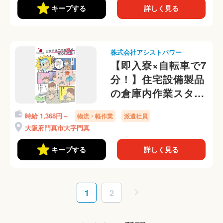
キープする
詳しく見る
株式会社アシストパワー
【即入寮×自転車で7
分！】住宅設備製品
の倉庫内作業スタッ
フ募集！流れ作業で
時給 1,368円～
物流・軽作業
派遣社員
ラクラク◎
大阪府門真市大字門真
キープする
詳しく見る
1
2