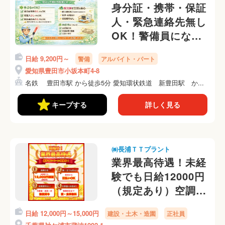
身分証・携帯・保証
人・緊急連絡先無し
OK！警備員になろ
う！！
日給 9,200円～
警備
アルバイト・パート
愛知県豊田市小坂本町4-8
名鉄 豊田市駅 から徒歩5分 愛知環状鉄道 新豊田駅 か...
キープする
詳しく見る
㈱長浦ＴＴプラント
業界最高待遇！未経
験でも日給12000円
（規定あり）空調服
無料貸与！
日給 12,000円～15,000円
建設・土木・造園
正社員