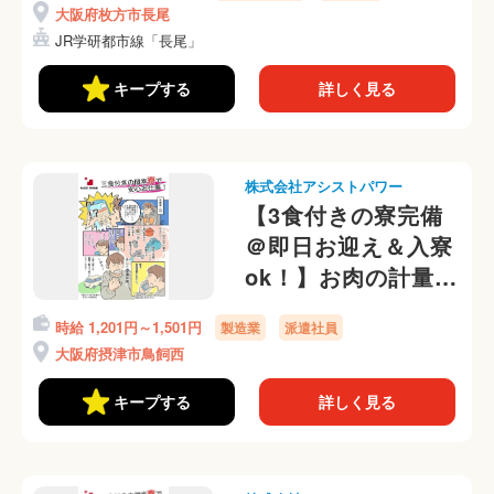
大阪府枚方市長尾
払いOK◎
JR学研都市線「長尾」
キープする
詳しく見る
株式会社アシストパワー
【3食付きの寮完備
＠即日お迎え＆入寮
ok！】お肉の計量、
仕分けの軽作業！選
時給 1,201円～1,501円
製造業
派遣社員
べる勤務時間帯＠
大阪府摂津市鳥飼西
キープする
詳しく見る