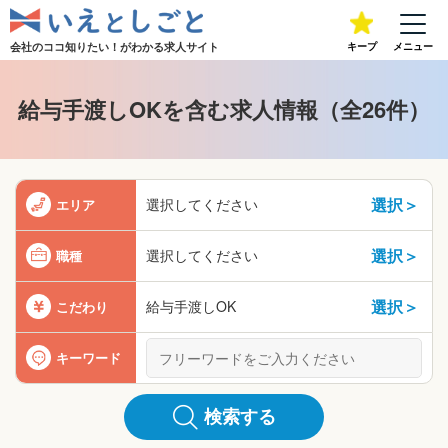
会社のココ知りたい！が
わかる求人サイト
キープ
メニュー
給与手渡しOKを含む求人情報（全26件）
選択＞
選択してください
エリア
選択＞
選択してください
職種
選択＞
給与手渡しOK
こだわり
キーワード
検索する