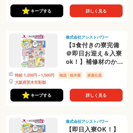
OK◎
キープする
詳しく見る
株式会社アシストパワー
【3食付きの寮完備
＠即日お迎え＆入寮
ok！】補修材のかん
たん梱包業務！寮か
時給 1,200円～1,500円
物流・軽作業
派遣社員
ら送迎有＠
大阪府茨木市彩都
キープする
詳しく見る
株式会社アシストパワー
【即日入寮OK！】