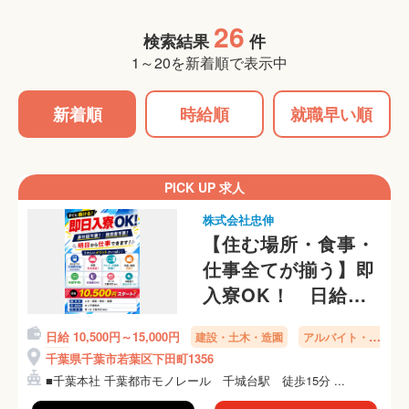
26
検索結果
件
1～20を新着順で表示中
新着順
時給順
就職早い順
PICK UP 求人
株式会社忠伸
【住む場所・食事・
仕事全てが揃う】即
入寮OK！ 日給
10,500円～ 身分証
日給 10,500円～15,000円
建設・土木・造園
アルバイト・パ
無し・未経験者歓迎
ート
千葉県千葉市若葉区下田町1356
■千葉本社 千葉都市モノレール 千城台駅 徒歩15分 ...