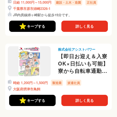
日給 11,000円～15,000円
建設・土木・造園
正社員
対応可能です。ご相
千葉県市原市姉崎2326-1
談ください。
JR内房線姉ヶ崎駅から徒歩15分です。
キープする
詳しく見る
株式会社アシストパワー
【即日お迎え＆入寮
OK×日払いも可能】
寮から自転車通勤
OK◎食品工場内の
時給 1,200円～1,500円
製造業
派遣社員
軽作業 ☆日勤専属☆
大阪府摂津市鳥飼
夜勤専属もOK！定
着率◎
キープする
詳しく見る