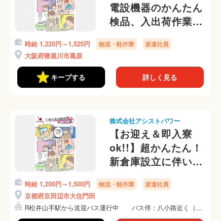
電設機器のかんたん
検品、入出荷作業＠
寮からラクラク自転
時給 1,220円～1,525円
物流・軽作業
派遣社員
車通勤ok！
大阪府寝屋川市葛原
キープする
詳しく見る
株式会社アシストパワー
【お迎え＆即入寮
ok!!】超かんたん！
新倉庫設立に伴いオ
ープニングスタッフ
時給 1,200円～1,500円
物流・軽作業
派遣社員
大量募集☆彡倉庫内
京都府京田辺市大住門田
でのかんたんピッキ
R松井山手駅から送迎バス運行中 バス停：八小路近く（徒
ング作業
歩約...