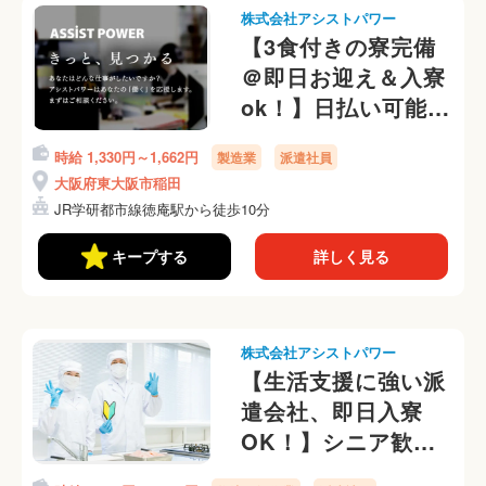
株式会社アシストパワー
【3食付きの寮完備
＠即日お迎え＆入寮
ok！】日払い可能な
オフィス家具製造補
時給 1,330円～1,662円
製造業
派遣社員
助のお仕事！大阪で
大阪府東大阪市稲田
入寮可能◎ 日勤専
JR学研都市線徳庵駅から徒歩10分
属
キープする
詳しく見る
株式会社アシストパワー
【生活支援に強い派
遣会社、即日入寮
OK！】シニア歓
迎！モクモクとヤサ