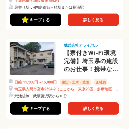
千葉県袖ケ浦市蔵波1992-1
最寄り駅 JR内房線姉ヶ崎駅または長浦駅
キープする
詳しく見る
株式会社アライバル
【寮付きWi-Fi環境
完備】埼玉県の建設
のお仕事！携帯な
し、身分証なし、緊
日給 11,500円～16,000円
建設・土木・造園
正社員
急連絡先なしOKで
埼玉県入間市宮寺2594-2（ここから 東京23区 多摩地区 埼
す◎
玉県 神奈川県等の現場に向かいます）
武池袋線 武蔵藤沢駅から10分
キープする
詳しく見る