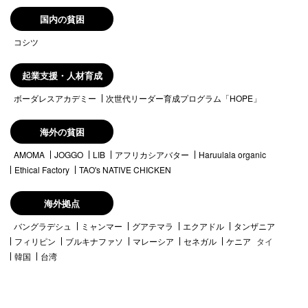
国内の貧困
コシツ
起業支援・人材育成
ボーダレスアカデミー
次世代リーダー育成プログラム「HOPE」
海外の貧困
AMOMA
JOGGO
LIB
アフリカシアバター
Haruulala organic
Ethical Factory
TAO's NATIVE CHICKEN
海外拠点
バングラデシュ
ミャンマー
グアテマラ
エクアドル
タンザニア
フィリピン
ブルキナファソ
マレーシア
セネガル
ケニア
タイ
韓国
台湾