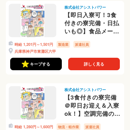
株式会社アシストパワー
【即日入寮可！3食
付きの寮完備・日払
いも◎】食品メーカ
ー工場での製造作業
時給 1,201円～1,501円
製造業
派遣社員
＠送迎あり♪
兵庫県神戸市東灘区六甲
キープする
詳しく見る
株式会社アシストパワー
【3食付きの寮完備
＠即日お迎え＆入寮
ok！】空調完備の屋
内でかんたん梱包作
時給 1,280円～1,600円
物流・軽作業
派遣社員
業 勤務初日から日