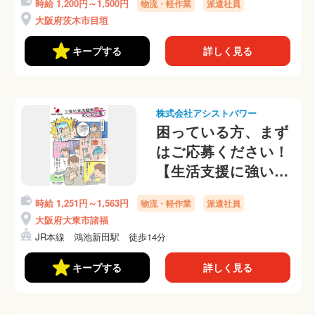
時給 1,200円～1,500円
物流・軽作業
派遣社員
イのピッキング・仕
大阪府茨木市目垣
分け作業！選べる勤
務時間帯◎
キープする
詳しく見る
株式会社アシストパワー
困っている方、まず
はご応募ください！
【生活支援に強い派
遣会社、即日入寮
時給 1,251円～1,563円
物流・軽作業
派遣社員
OK！】倉庫内のか
大阪府大東市諸福
んたんピッキング仕
JR本線 鴻池新田駅 徒歩14分
分け作業
キープする
詳しく見る