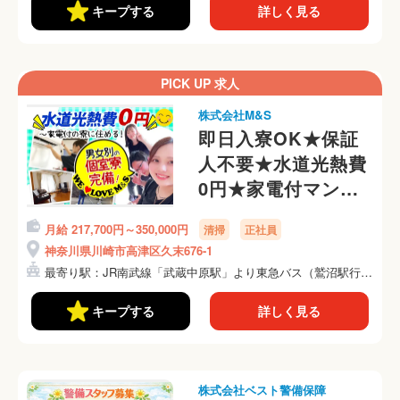
キープする
詳しく見る
PICK UP 求人
株式会社M&S
即日入寮OK★保証
人不要★水道光熱費
0円★家電付マンシ
ョンに即入居OK
月給 217,700円～350,000円
清掃
正社員
神奈川県川崎市高津区久末676-1
最寄り駅：JR南武線「武蔵中原駅」より東急バス（鷲沼駅行
き）...
キープする
詳しく見る
株式会社ベスト警備保障