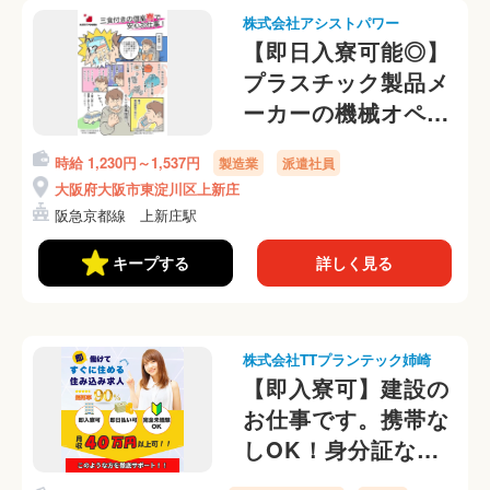
株式会社アシストパワー
【即日入寮可能◎】
プラスチック製品メ
ーカーの機械オペレ
ーター 【日払い
時給 1,230円～1,537円
製造業
派遣社員
OK】
大阪府大阪市東淀川区上新庄
阪急京都線 上新庄駅
キープする
詳しく見る
株式会社TTプランテック姉崎
【即入寮可】建設の
お仕事です。携帯な
しOK！身分証なし
OK！交通費ない方