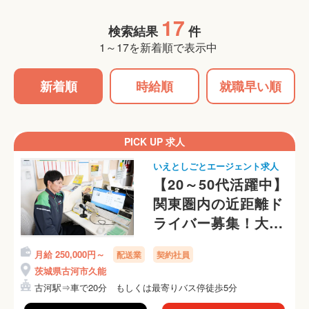
17
検索結果
件
1～17を新着順で表示中
新着順
時給順
就職早い順
PICK UP 求人
いえとしごとエージェント求人
【20～50代活躍中】
関東圏内の近距離ド
ライバー募集！大手
グループならではの
月給 250,000円～
配送業
契約社員
教育体制でステップ
茨城県古河市久能
アップ！
古河駅⇒車で20分 もしくは最寄りバス停徒歩5分