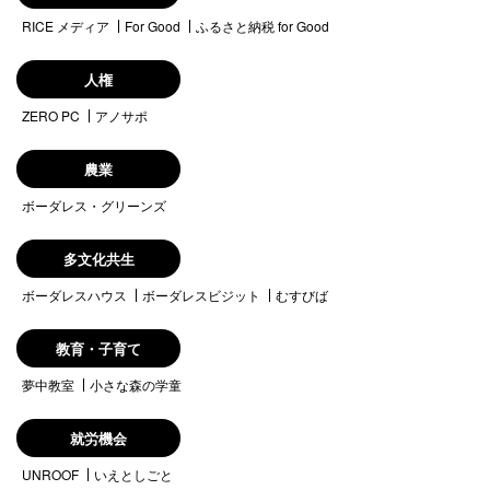
RICE メディア
For Good
ふるさと納税 for Good
人権
ZERO PC
アノサポ
農業
ボーダレス・グリーンズ
多文化共生
ボーダレスハウス
ボーダレスビジット
むすびば
教育・子育て
夢中教室
小さな森の学童
就労機会
UNROOF
いえとしごと