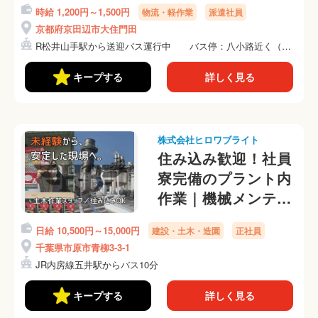
時給 1,200円～1,500円
物流・軽作業
派遣社員
大量募集☆彡倉庫内
京都府京田辺市大住門田
でのかんたんピッキ
R松井山手駅から送迎バス運行中 バス停：八小路近く（徒
ング作業
歩約...
キープする
詳しく見る
株式会社ヒロワブライト
住み込み歓迎！社員
寮完備のプラント内
作業｜機械メンテナ
ンス・配管整備スタ
日給 10,500円～15,000円
建設・土木・造園
正社員
ッフ
千葉県市原市青柳3-3-1
JR内房線五井駅からバス10分
キープする
詳しく見る