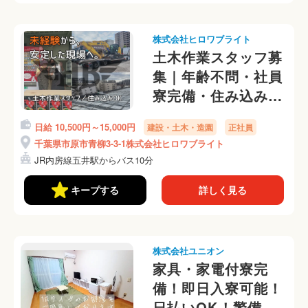
株式会社ヒロワブライト
土木作業スタッフ募
集｜年齢不問・社員
寮完備・住み込み歓
迎
日給 10,500円～15,000円
建設・土木・造園
正社員
千葉県市原市青柳3-3-1株式会社ヒロワブライト
JR内房線五井駅からバス10分
キープする
詳しく見る
株式会社ユニオン
家具・家電付寮完
備！即日入寮可能！
日払いOK！警備員