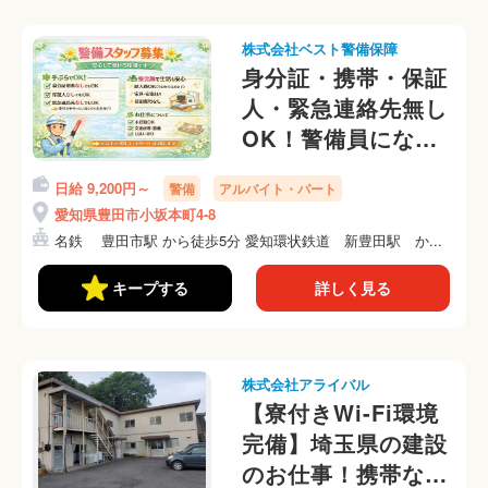
株式会社ベスト警備保障
身分証・携帯・保証
人・緊急連絡先無し
OK！警備員になろ
う！！
日給 9,200円～
警備
アルバイト・パート
愛知県豊田市小坂本町4-8
名鉄 豊田市駅 から徒歩5分 愛知環状鉄道 新豊田駅 か...
キープする
詳しく見る
株式会社アライバル
【寮付きWi-Fi環境
完備】埼玉県の建設
のお仕事！携帯な