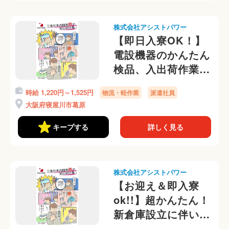
株式会社アシストパワー
【即日入寮OK！】
電設機器のかんたん
検品、入出荷作業＠
寮からラクラク自転
時給 1,220円～1,525円
物流・軽作業
派遣社員
車通勤ok！
大阪府寝屋川市葛原
キープする
詳しく見る
株式会社アシストパワー
【お迎え＆即入寮
ok!!】超かんたん！
新倉庫設立に伴いオ
ープニングスタッフ