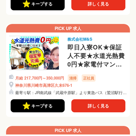
キープする
詳しく見る
PICK UP 求人
株式会社M&S
即日入寮OK★保証
人不要★水道光熱費
0円★家電付マンシ
ョンに即入居OK
月給 217,700円～350,000円
清掃
正社員
神奈川県川崎市高津区久末676-1
最寄り駅：JR南武線「武蔵中原駅」より東急バス（鷲沼駅行
き）...
キープする
詳しく見る
PICK UP 求人