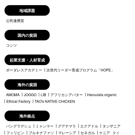
地域課題
公民連携室
国内の貧困
コシツ
起業支援・人材育成
ボーダレスアカデミー
次世代リーダー育成プログラム「HOPE」
海外の貧困
AMOMA
JOGGO
LIB
アフリカシアバター
Haruulala organic
Ethical Factory
TAO's NATIVE CHICKEN
海外拠点
バングラデシュ
ミャンマー
グアテマラ
エクアドル
タンザニア
フィリピン
ブルキナファソ
マレーシア
セネガル
ケニア
タイ