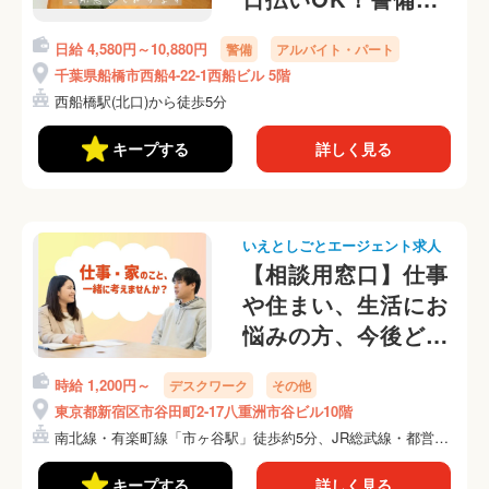
さん募集中☆
日給 4,580円～10,880円
警備
アルバイト・パート
千葉県船橋市西船4-22-1西船ビル 5階
西船橋駅(北口)から徒歩5分
キープする
詳しく見る
いえとしごとエージェント求人
【相談用窓口】仕事
や住まい、生活にお
悩みの方、今後どう
したら良いか一緒に
時給 1,200円～
デスクワーク
その他
考えませんか？
東京都新宿区市谷田町2-17八重洲市谷ビル10階
南北線・有楽町線「市ヶ谷駅」徒歩約5分、JR総武線・都営新
宿...
キープする
詳しく見る