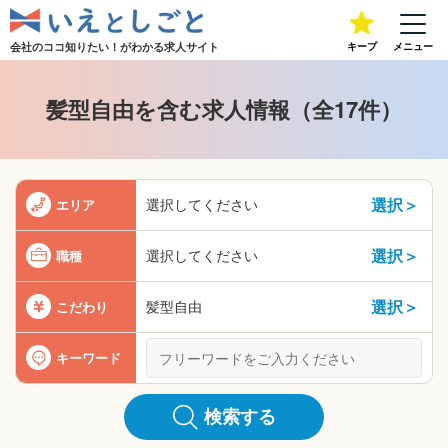
会社のココ知りたい！が
わかる求人サイト
キープ
メニュー
髪型自由を含む求人情報（全17件）
選択＞
選択してください
エリア
選択＞
選択してください
職種
選択＞
髪型自由
こだわり
キーワード
検索する