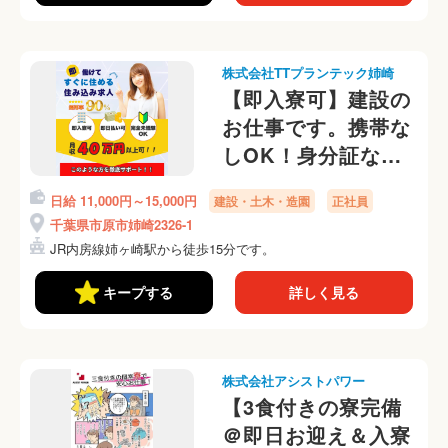
株式会社TTプランテック姉崎
【即入寮可】建設の
お仕事です。携帯な
しOK！身分証なし
OK！交通費ない方
日給 11,000円～15,000円
建設・土木・造園
正社員
対応可能です。ご相
千葉県市原市姉崎2326-1
談ください。
JR内房線姉ヶ崎駅から徒歩15分です。
キープする
詳しく見る
株式会社アシストパワー
【3食付きの寮完備
＠即日お迎え＆入寮