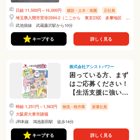
し、身分証なし、緊
日給 11,500円～16,000円
建設・土木・造園
正社員
急連絡先なしOKで
埼玉県入間市宮寺2594-2（ここから 東京23区 多摩地区 埼
す◎
玉県 神奈川県等の現場に向かいます）
武池袋線 武蔵藤沢駅から10分
キープする
詳しく見る
株式会社アシストパワー
困っている方、まず
はご応募ください！
【生活支援に強い派
遣会社、即日入寮
時給 1,251円～1,563円
物流・軽作業
派遣社員
OK！】倉庫内のか
大阪府大東市諸福
んたんピッキング仕
JR本線 鴻池新田駅 徒歩14分
分け作業
キープする
詳しく見る