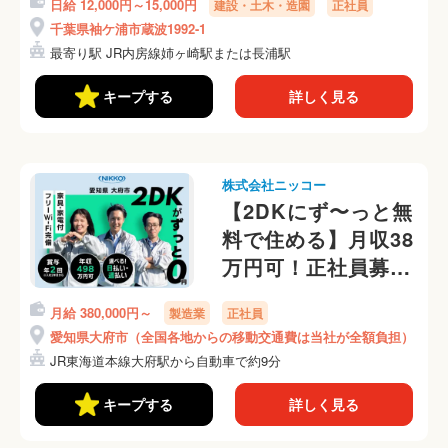
日給 12,000円～15,000円
建設・土木・造園
正社員
千葉県袖ケ浦市蔵波1992-1
最寄り駅 JR内房線姉ヶ崎駅または長浦駅
キープする
詳しく見る
株式会社ニッコー
【2DKにず〜っと無
料で住める】月収38
万円可！正社員募集
◎中卒・高卒の社員
月給 380,000円～
製造業
正社員
活躍中！就業先まで
愛知県大府市（全国各地からの移動交通費は当社が全額負担）
0円で移動
JR東海道本線大府駅から自動車で約9分
OK◎(285-1)
キープする
詳しく見る