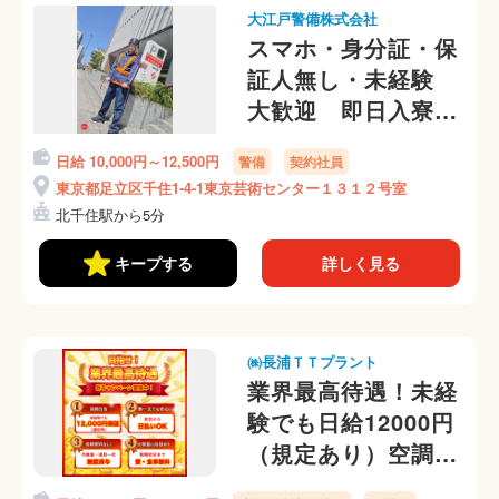
大江戸警備株式会社
スマホ・身分証・保
証人無し・未経験
大歓迎 即日入寮
可 ※交通費が無く
日給 10,000円～12,500円
警備
契約社員
迎えが必要な方は通
東京都足立区千住1-4-1東京芸術センター１３１２号室
話にて面接
北千住駅から5分
キープする
詳しく見る
㈱長浦ＴＴプラント
業界最高待遇！未経
験でも日給12000円
（規定あり）空調服
無料貸与！