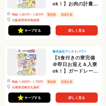
ok！】お肉の計量、
仕分けの軽作業！選
時給 1,201円～1,501円
製造業
派遣社員
べる勤務時間帯＠
大阪府摂津市鳥飼西
キープする
詳しく見る
株式会社アシストパワー
【3食付きの寮完備
＠即日お迎え＆入寮
ok！】ガードレール
の出荷、梱包作業
時給 1,400円～1,750円
製造業
派遣社員
勤務初日から日払い
兵庫県尼崎市丸島町
OK◎
キープする
詳しく見る