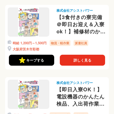
株式会社アシストパワー
【3食付きの寮完備
＠即日お迎え＆入寮
ok！】補修材のかん
たん梱包業務！寮か
時給 1,200円～1,500円
物流・軽作業
派遣社員
ら送迎有＠
大阪府茨木市彩都
キープする
詳しく見る
株式会社アシストパワー
【即日入寮OK！】
電設機器のかんたん
検品、入出荷作業＠
寮からラクラク自転