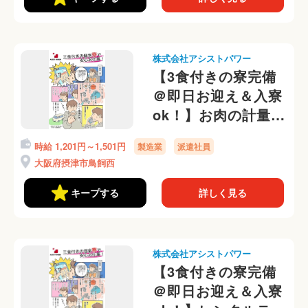
株式会社アシストパワー
【3食付きの寮完備
＠即日お迎え＆入寮
ok！】お肉の計量、
仕分けの軽作業！選
時給 1,201円～1,501円
製造業
派遣社員
べる勤務時間帯＠
大阪府摂津市鳥飼西
キープする
詳しく見る
株式会社アシストパワー
【3食付きの寮完備
＠即日お迎え＆入寮