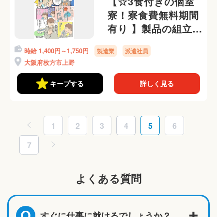
【☆3食付きの個室
寮！寮食費無料期間
有り 】製品の組立て
作業など！即日入
時給 1,400円～1,750円
製造業
派遣社員
寮・日払いOK◎
大阪府枚方市上野
キープする
詳しく見る
1
2
3
4
5
6
7
よくある質問
すぐに仕事に就けるでしょうか？
Q