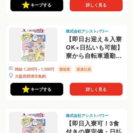
あり
キープする
詳しく見る
株式会社アシストパワー
【即日お迎え＆入寮
OK×日払いも可能】
寮から自転車通勤
OK◎食品工場内の
時給 1,200円～1,500円
製造業
派遣社員
軽作業 ☆日勤専属☆
大阪府摂津市鳥飼
夜勤専属もOK！定
着率◎
キープする
詳しく見る
株式会社アシストパワー
【即日入寮可！3食
付きの寮完備・日払