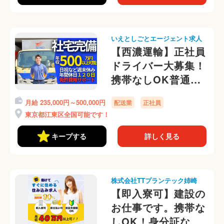
いえとしごとエージェント求人
【西濃運輸】正社員
ドライバー大募集！
携帯なしOK普通運
転免許AT限定OK！
月給 235,000円～500,000円
配送業
正社員
東京都江東区全国可能です！
キープする
詳しく見る
株式会社TTプランテック姉崎
【即入寮可】建設の
お仕事です。携帯な
しOK！身分証なし