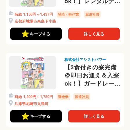
ok！】レンタルテン
トのかんたん補修業
時給 1,150円～1,437円
物流・軽作業
派遣社員
務！寮から送迎有＠
京都府城陽市奈島下小路
キープする
詳しく見る
株式会社アシストパワー
【3食付きの寮完備
＠即日お迎え＆入寮
ok！】ガードレール
の出荷、梱包作業
時給 1,400円～1,750円
製造業
派遣社員
勤務初日から日払い
兵庫県尼崎市丸島町
OK◎
キープする
詳しく見る