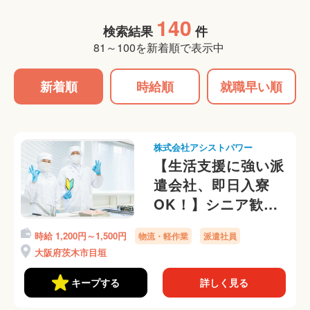
140
検索結果
件
81～100を新着順で表示中
新着順
時給順
就職早い順
株式会社アシストパワー
【生活支援に強い派
遣会社、即日入寮
OK！】シニア歓
迎！モクモクとヤサ
時給 1,200円～1,500円
物流・軽作業
派遣社員
イのピッキング・仕
大阪府茨木市目垣
分け作業！選べる勤
務時間帯◎
キープする
詳しく見る