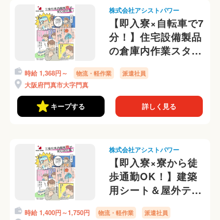
株式会社アシストパワー
【即入寮×自転車で7
分！】住宅設備製品
の倉庫内作業スタッ
フ募集！流れ作業で
時給 1,368円～
物流・軽作業
派遣社員
ラクラク◎
大阪府門真市大字門真
キープする
詳しく見る
株式会社アシストパワー
【即入寮×寮から徒
歩通勤OK！】建築
用シート＆屋外テン
トの洗浄作業★日払
時給 1,400円～1,750円
物流・軽作業
派遣社員
いOK！嬉しい寮費