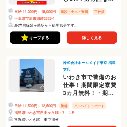
OK！交通費ない方
日給 11,000円～15,000円
建設・土木・造園
正社員
対応可能です。ご相
千葉県市原市姉崎2326-1
談ください。
JR内房線姉ヶ崎駅から徒歩15分です。
キープする
詳しく見る
株式会社ホームメイド東京 福島
支店
いわき市で警備のお
仕事！期間限定寮費
3カ月無料！・期間
限定5勤務ごとに別
日給 11,500円～12,500円
警備
アルバイト・パート
途5,000円入社祝い
福島県いわき市自由ヶ丘66－7 １F
金支給（上限6万円
常磐線いわき駅 車で10分
支給） 各会社規定