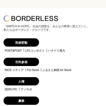
『SWITCH to HOPE』 社会の課題を、みんなの希望へ変えていく。
私たちはボーダレス・グループです。
気候変動
POST&POST
LFCコンポスト
ハチドリ電力
市民参画
RICE メディア
For Good
ふるさと納税 for Good
人権
ZERO PC
アノサポ
農業