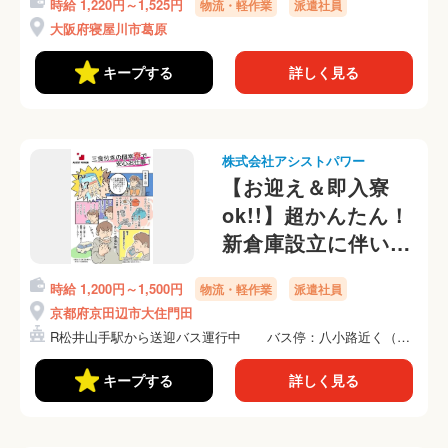
時給 1,220円～1,525円
物流・軽作業
派遣社員
車通勤ok！
大阪府寝屋川市葛原
キープする
詳しく見る
株式会社アシストパワー
【お迎え＆即入寮
ok!!】超かんたん！
新倉庫設立に伴いオ
ープニングスタッフ
時給 1,200円～1,500円
物流・軽作業
派遣社員
大量募集☆彡倉庫内
京都府京田辺市大住門田
でのかんたんピッキ
R松井山手駅から送迎バス運行中 バス停：八小路近く（徒
ング作業
歩約...
キープする
詳しく見る