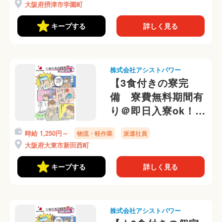
大阪府摂津市学園町
無料特典も◎
キープする
詳しく見る
株式会社アシストパワー
【3食付きの寮完
備 寮費無料期間有
り＠即日入寮ok！】
未経験歓迎！倉庫内
時給 1,250円～
物流・軽作業
派遣社員
で飲料補充の簡単サ
大阪府大東市新田西町
ポート♪未経験OK！
キープする
詳しく見る
株式会社アシストパワー