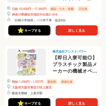
のお仕事☆
日給 10,000円～17,000円
建設・土木・造園
正社員
神奈川県横浜市旭区中白根2-18-6
「白根小学校前」バス停下車 徒歩5分
キープする
詳しく見る
株式会社アシストパワー
【即日入寮可能◎】
プラスチック製品メ
ーカーの機械オペレ
ーター 【日払い
時給 1,230円～1,537円
製造業
派遣社員
OK】
大阪府大阪市東淀川区上新庄
阪急京都線 上新庄駅
キープする
詳しく見る