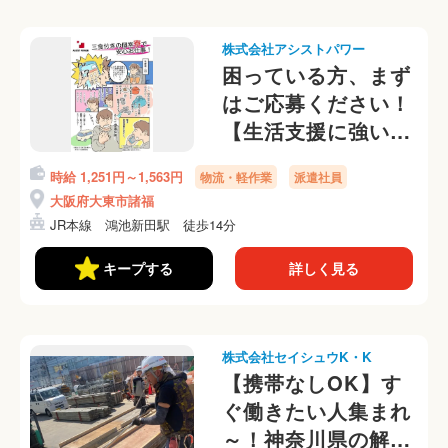
株式会社アシストパワー
困っている方、まず
はご応募ください！
【生活支援に強い派
遣会社、即日入寮
時給 1,251円～1,563円
物流・軽作業
派遣社員
OK！】倉庫内のか
大阪府大東市諸福
んたんピッキング仕
JR本線 鴻池新田駅 徒歩14分
分け作業
キープする
詳しく見る
株式会社セイシュウK・K
【携帯なしOK】す
ぐ働きたい人集まれ
～！神奈川県の解体