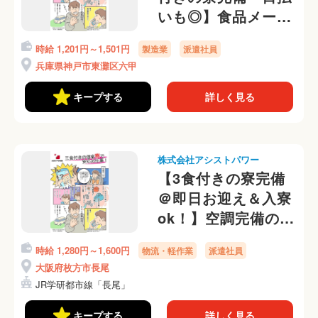
いも◎】食品メーカ
ー工場での製造作業
時給 1,201円～1,501円
製造業
派遣社員
＠送迎あり♪
兵庫県神戸市東灘区六甲
キープする
詳しく見る
株式会社アシストパワー
【3食付きの寮完備
＠即日お迎え＆入寮
ok！】空調完備の屋
内でかんたん梱包作
時給 1,280円～1,600円
物流・軽作業
派遣社員
業 勤務初日から日
大阪府枚方市長尾
払いOK◎
JR学研都市線「長尾」
キープする
詳しく見る