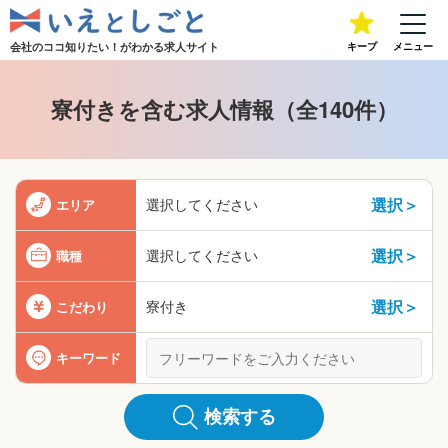
会社のココ知りたい！が
わかる求人サイト
キープ
メニュー
寮付きを含む求人情報（全140件）
選択＞
選択してください
エリア
選択＞
選択してください
職種
選択＞
寮付き
こだわり
キーワード
検索する