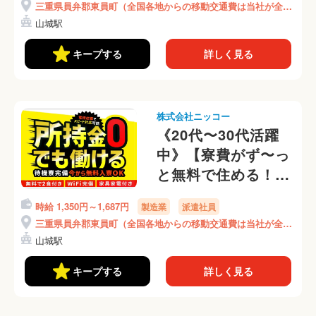
三重県員弁郡東員町（全国各地からの移動交通費は当社が全額
◎力仕事ナシ！
負担）
山城駅
(410-1)
キープする
詳しく見る
株式会社ニッコー
《20代〜30代活躍
中》【寮費がず〜っ
と無料で住める！】
体力負担ナシの軽作
時給 1,350円～1,687円
製造業
派遣社員
業！小さな部品を目
三重県員弁郡東員町（全国各地からの移動交通費は当社が全額
視でチェック★月収
負担）
山城駅
33.5万円可★(410-
2)
キープする
詳しく見る