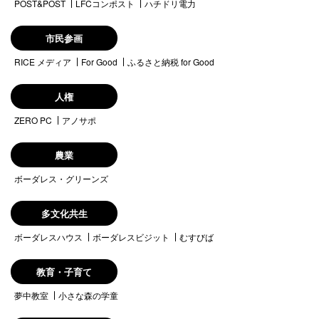
POST&POST
LFCコンポスト
ハチドリ電力
市民参画
RICE メディア
For Good
ふるさと納税 for Good
人権
ZERO PC
アノサポ
農業
ボーダレス・グリーンズ
多文化共生
ボーダレスハウス
ボーダレスビジット
むすびば
教育・子育て
夢中教室
小さな森の学童