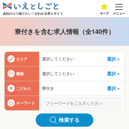
会社のココ知りたい！が
わかる求人サイト
キープ
メニュー
寮付きを含む求人情報（全140件）
選択＞
選択してください
エリア
選択＞
選択してください
職種
選択＞
寮付き
こだわり
キーワード
検索する