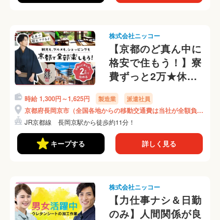
株式会社ニッコー
【京都のど真ん中に
格安で住もう！】寮
費ずっと2万★休日
は京都観光★軽作業
時給 1,300円～1,625円
製造業
派遣社員
★手のひらサイズの
京都府長岡京市（全国各地からの移動交通費は当社が全額負
部品の組立て！月収
担）
JR京都線 長岡京駅から徒歩約11分！
31万円可★(370-2)
キープする
詳しく見る
株式会社ニッコー
【力仕事ナシ＆日勤
のみ】人間関係が良