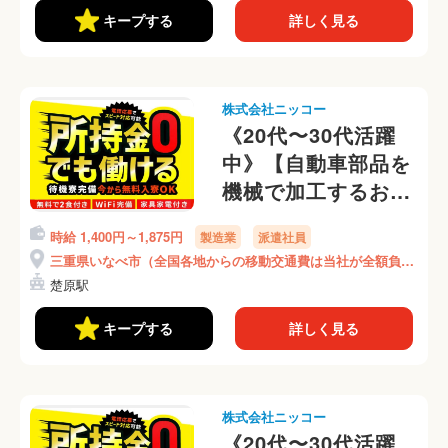
(469-4)
キープする
詳しく見る
株式会社ニッコー
《20代〜30代活躍
中》【自動車部品を
機械で加工するお仕
事】昇給アリ！★年
時給 1,400円～1,875円
製造業
派遣社員
間休日120日以上！
三重県いなべ市（全国各地からの移動交通費は当社が全額負
★家具家電付き寮ア
担）
楚原駅
リ★(207-2)
キープする
詳しく見る
株式会社ニッコー
《20代〜30代活躍