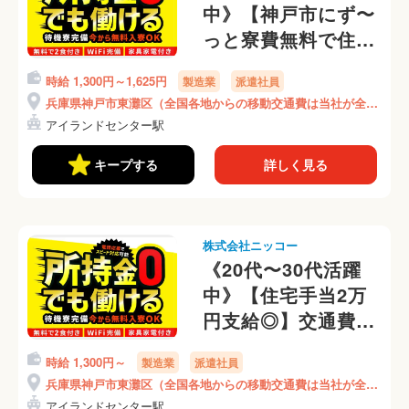
中》【神戸市にず〜
っと寮費無料で住め
る！】家具・家電も
時給 1,300円～1,625円
製造業
派遣社員
完備★窓枠の組み立
兵庫県神戸市東灘区（全国各地からの移動交通費は当社が全額
て★月収28万円可★
負担）
アイランドセンター駅
工場未経験OK(301-
3)
キープする
詳しく見る
株式会社ニッコー
《20代〜30代活躍
中》【住宅手当2万
円支給◎】交通費全
額支給★月収28万円
時給 1,300円～
製造業
派遣社員
可★窓枠にドアノブ
兵庫県神戸市東灘区（全国各地からの移動交通費は当社が全額
やカギの取り付け
負担）
アイランドセンター駅