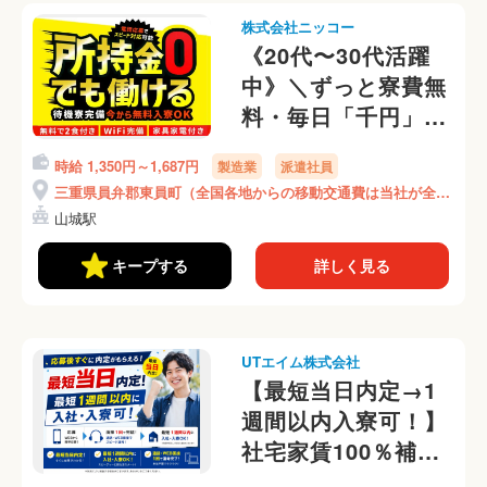
株式会社ニッコー
《20代〜30代活躍
中》＼ずっと寮費無
料・毎日「千円」食
事手当付／シンプル
時給 1,350円～1,687円
製造業
派遣社員
作業の機械OP★Wi-
三重県員弁郡東員町（全国各地からの移動交通費は当社が全額
Fi付即入寮
負担）
山城駅
OK★(410-3)
キープする
詳しく見る
UTエイム株式会社
【最短当日内定→1
週間以内入寮可！】
社宅家賃100％補助
♪（1R個室アパー