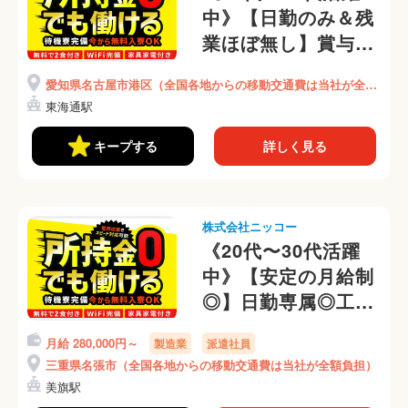
中》【日勤のみ＆残
業ほぼ無し】賞与年
2回◎正社員募集！
愛知県名古屋市港区（全国各地からの移動交通費は当社が全額
体への負担少なめ◎
負担）
東海通駅
アルミなどの金属を
加工◎(404-2)
キープする
詳しく見る
株式会社ニッコー
《20代〜30代活躍
中》【安定の月給制
◎】日勤専属◎工場
設備の配電盤や制御
月給 280,000円～
製造業
派遣社員
盤などの電気設計業
三重県名張市（全国各地からの移動交通費は当社が全額負担）
務◎ブランクOK！
美旗駅
月収34万円可！