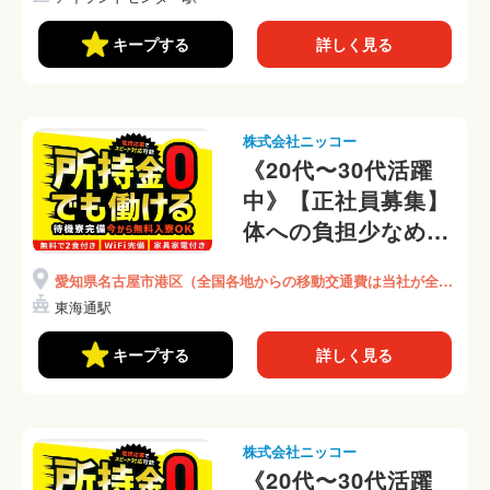
★(301-2)
キープする
詳しく見る
株式会社ニッコー
《20代〜30代活躍
中》【正社員募集】
体への負担少なめ♪
アルミなどの加工作
愛知県名古屋市港区（全国各地からの移動交通費は当社が全額
業★日勤のみ＆残業
負担）
東海通駅
ほぼ無し★創業90年
以上の老舗企業
キープする
詳しく見る
(404-1)
株式会社ニッコー
《20代〜30代活躍