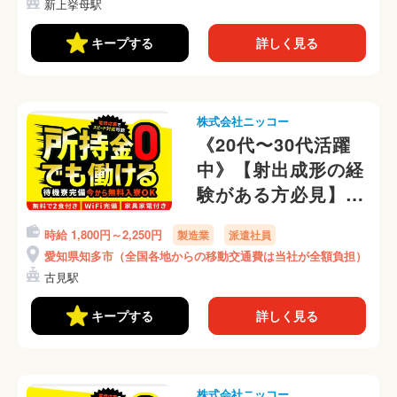
新上挙母駅
工作業◎(311-1)
キープする
詳しく見る
株式会社ニッコー
《20代〜30代活躍
中》【射出成形の経
験がある方必見】時
給1800円！月収31
時給 1,800円～2,250円
製造業
派遣社員
万可◎オープニング
愛知県知多市（全国各地からの移動交通費は当社が全額負担）
募集！シャワートイ
古見駅
レ部品の製造(489-
1)
キープする
詳しく見る
株式会社ニッコー