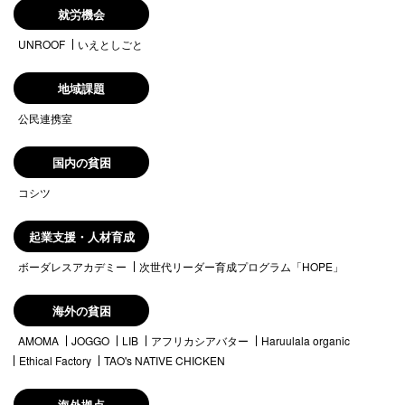
就労機会
UNROOF
いえとしごと
地域課題
公民連携室
国内の貧困
コシツ
起業支援・人材育成
ボーダレスアカデミー
次世代リーダー育成プログラム「HOPE」
海外の貧困
AMOMA
JOGGO
LIB
アフリカシアバター
Haruulala organic
Ethical Factory
TAO's NATIVE CHICKEN
海外拠点