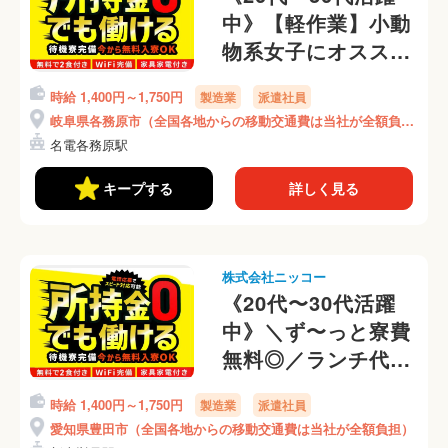
中》【軽作業】小動
物系女子にオスス
メ！かんたん×座り
時給 1,400円～1,750円
製造業
派遣社員
作業×重労働なし！
岐阜県各務原市（全国各地からの移動交通費は当社が全額負
愛知県名古屋駅まで
担）
名電各務原駅
電車で45分◆(226-
1)
キープする
詳しく見る
株式会社ニッコー
《20代〜30代活躍
中》＼ず〜っと寮費
無料◎／ランチ代も
無料◎残業ほぼナ
時給 1,400円～1,750円
製造業
派遣社員
シ！54歳までの男女
愛知県豊田市（全国各地からの移動交通費は当社が全額負担）
活躍中◎タイヤの加