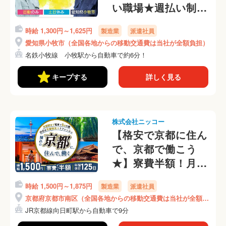
い職場★週払い制度
あり★土日休み★ウ
時給 1,300円～1,625円
製造業
派遣社員
レタンシートの加工
愛知県小牧市（全国各地からの移動交通費は当社が全額負担）
作業(280-1)
名鉄小牧線 小牧駅から自動車で約6分！
キープする
詳しく見る
株式会社ニッコー
【格安で京都に住ん
で、京都で働こう
★】寮費半額！月収
27万円可★年間休日
時給 1,500円～1,875円
製造業
派遣社員
125日★完成したガ
京都府京都市南区（全国各地からの移動交通費は当社が全額負
ラスの検査★(446-
担）
JR京都線向日町駅から自動車で9分
1)