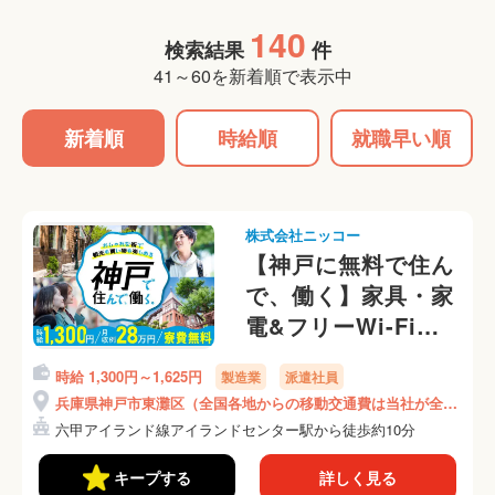
140
検索結果
件
41～60を新着順で表示中
新着順
時給順
就職早い順
株式会社ニッコー
【神戸に無料で住ん
で、働く】家具・家
電&フリーWi-Fi完
備★寮費永続無料★
時給 1,300円～1,625円
製造業
派遣社員
月収28万円可★窓枠
兵庫県神戸市東灘区（全国各地からの移動交通費は当社が全額
にカギやドアノブの
負担）
六甲アイランド線アイランドセンター駅から徒歩約10分
取り付け作業(301-
1)
キープする
詳しく見る