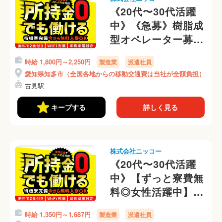
《20代〜30代活躍
中》《急募》樹脂成
型オペレーター募集
│高時給1800円│中
時給 1,800円～2,250円
製造業
派遣社員
高年活躍中│残業
愛知県知多市（全国各地からの移動交通費は当社が全額負担）
10h×月収31万可
古見駅
(489-2)
キープする
詳しく見る
株式会社ニッコー
《20代〜30代活躍
中》【ずっと寮費無
料◎女性活躍中】軽
作業◎手のひらサイ
時給 1,350円～1,687円
製造業
派遣社員
ズの部品を目視検査