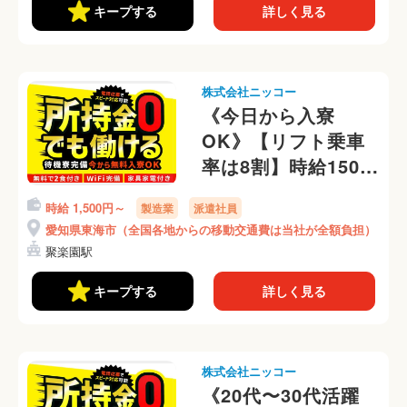
キープする
詳しく見る
株式会社ニッコー
《今日から入寮
OK》【リフト乗車
率は8割】時給1500
円スタートで月収31
時給 1,500円～
製造業
派遣社員
万円以上可◎昇給ア
愛知県東海市（全国各地からの移動交通費は当社が全額負担）
リ◎部品の運搬作業
聚楽園駅
◎(323-3)
キープする
詳しく見る
株式会社ニッコー
《20代〜30代活躍