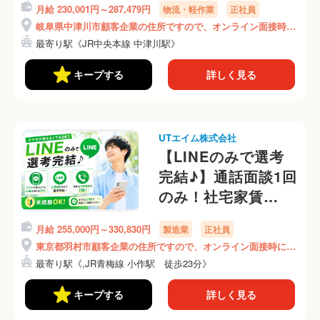
月給 230,001円～287,479円
物流・軽作業
正社員
ト）月収28万円可！
岐阜県中津川市顧客企業の住所ですので、オンライン面接時に
《ABJD2C》
ご説明いたします！
最寄り駅《JR中央本線 中津川駅》
キープする
詳しく見る
UTエイム株式会社
【LINEのみで選考
完結♪】通話面談1回
のみ！社宅家賃
100％補助！月収33
月給 255,000円～330,830円
製造業
正社員
万円可
東京都羽村市顧客企業の住所ですので、オンライン面接時にご
♪《ALZB2C》
説明いたします！
最寄り駅《,JR青梅線 小作駅 徒歩23分》
キープする
詳しく見る