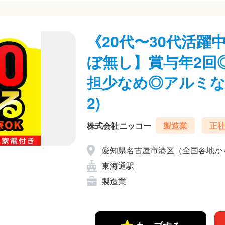
《20代〜30代活
ぼ無し】賞与年2回
担少なめ◎アルミなど
2)
株式会社ニッコー
製造業
正
愛知県名古屋市港区（全国各地か
東海通駅
製造業