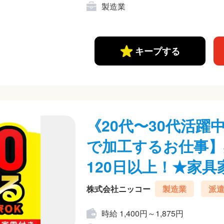
製造業
キープする
《20代〜30代活
で加工するお仕事】
120日以上！★家具家
株式会社ニッコー
製造業
派
時給 1,400円～1,875円