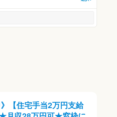
中》【住宅手当2万円支給
★月収28万円可★窓枠に