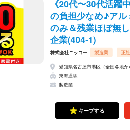
《20代〜30代活
の負担少なめ♪アル
のみ＆残業ほぼ無し
企業(404-1)
株式会社ニッコー
製造業
正
愛知県名古屋市港区（全国各地か
東海通駅
製造業
キープする