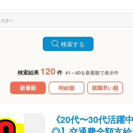
検索する
120
検索結果
件
41～60を新着順で表示中
新着順
時給順
就職早い順
《20代〜30代活躍
◎】交通費全額支給