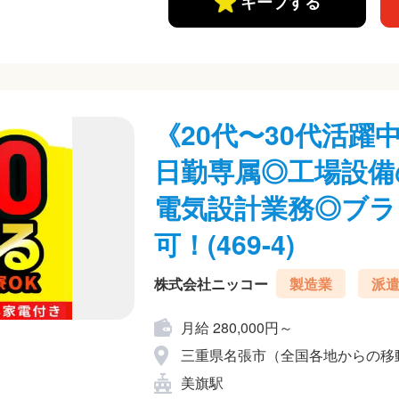
キープする
《20代〜30代活
日勤専属◎工場設備
電気設計業務◎ブラ
可！(469-4)
株式会社ニッコー
製造業
派
月給 280,000円～
三重県名張市（全国各地からの移
美旗駅