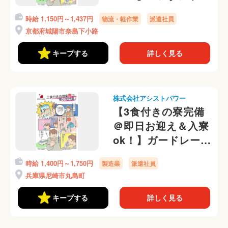
トのかんたん補修業
時給 1,150円～1,437円
物流・軽作業
派遣社員
務！寮から送迎有＠
京都府城陽市奈島下小路
キープする
詳しく見る
株式会社アシストパワー
【3食付きの寮完備
＠即日お迎え＆入寮
ok！】ガードレール
の出荷、梱包作業
時給 1,400円～1,750円
製造業
派遣社員
勤務初日から日払い
兵庫県尼崎市丸島町
OK◎
キープする
詳しく見る