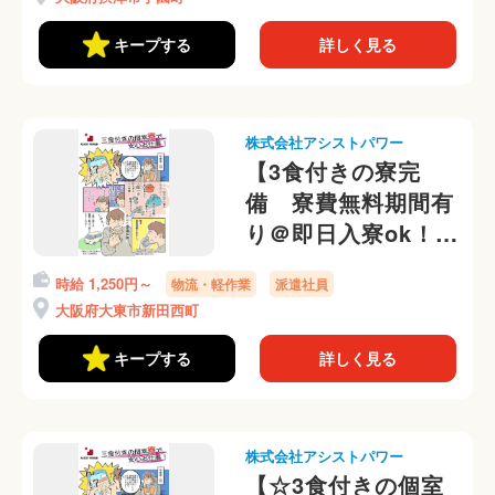
無料特典も◎
キープする
詳しく見る
株式会社アシストパワー
【3食付きの寮完
備 寮費無料期間有
り＠即日入寮ok！】
未経験歓迎！倉庫内
時給 1,250円～
物流・軽作業
派遣社員
で飲料補充の簡単サ
大阪府大東市新田西町
ポート♪未経験OK！
キープする
詳しく見る
株式会社アシストパワー
【☆3食付きの個室