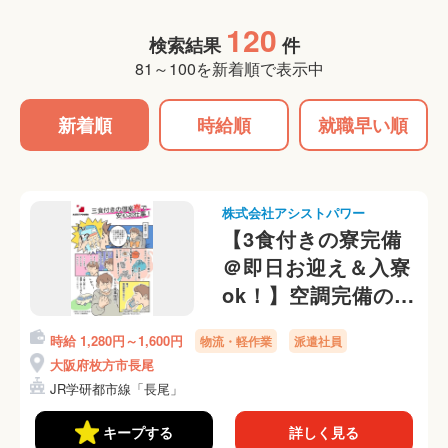
120
検索結果
件
81～100を新着順で表示中
新着順
時給順
就職早い順
株式会社アシストパワー
【3食付きの寮完備
＠即日お迎え＆入寮
ok！】空調完備の屋
内でかんたん梱包作
時給 1,280円～1,600円
物流・軽作業
派遣社員
業 勤務初日から日
大阪府枚方市長尾
払いOK◎
JR学研都市線「長尾」
キープする
詳しく見る