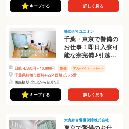
キープする
詳しく見る
株式会社ユニオン
千葉・東京で警備の
お仕事！即日入寮可
能な寮完備♪引越・
交通費は当社でサポ
日給 4,580円～10,880円
警備
アルバイト・パート
ート
千葉県船橋市西船4-22-1西船ビル 5階
西船橋駅(北口)から徒歩5分
キープする
詳しく見る
大真綜合警備保障株式会社
東京で警備のお仕