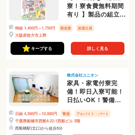
寮！寮食費無料期間
有り 】製品の組立て
作業など！即日入
時給 1,400円～1,750円
製造業
派遣社員
寮・日払いOK◎
大阪府枚方市上野
キープする
詳しく見る
株式会社ユニオン
家具・家電付寮完
備！即日入寮可能！
日払いOK！警備員
さん募集中☆
日給 4,580円～10,880円
警備
アルバイト・パート
千葉県船橋市西船4-22-1西船ビル 5階
西船橋駅(北口)から徒歩5分