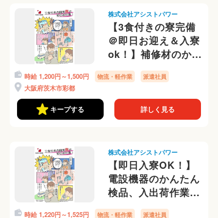
株式会社アシストパワー
【3食付きの寮完備
＠即日お迎え＆入寮
ok！】補修材のかん
たん梱包業務！寮か
時給 1,200円～1,500円
物流・軽作業
派遣社員
ら送迎有＠
大阪府茨木市彩都
キープする
詳しく見る
株式会社アシストパワー
【即日入寮OK！】
電設機器のかんたん
検品、入出荷作業＠
寮からラクラク自転
時給 1,220円～1,525円
物流・軽作業
派遣社員