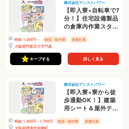
株式会社アシストパワー
【即入寮×自転車で7
分！】住宅設備製品
の倉庫内作業スタッ
フ募集！流れ作業で
時給 1,368円～
物流・軽作業
派遣社員
ラクラク◎
大阪府門真市大字門真
キープする
詳しく見る
株式会社アシストパワー
【即入寮×寮から徒
歩通勤OK！】建築
用シート＆屋外テン
トの洗浄作業★日払
時給 1,400円～1,750円
物流・軽作業
派遣社員
いOK！嬉しい寮費
大阪府摂津市学園町