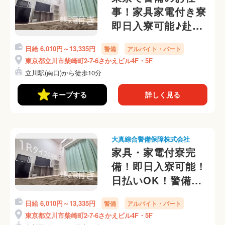
事！家具家電付き寮
即日入寮可能♪赴任
費用は当社負担しま
日給 6,010円～13,335円
警備
アルバイト・パート
す
東京都立川市柴崎町2-7-6さかえビル4F・5F
立川駅(南口)から徒歩10分
キープする
詳しく見る
大真綜合警備保障株式会社
家具・家電付寮完
備！即日入寮可能！
日払いOK！警備員
さん募集中☆
日給 6,010円～13,335円
警備
アルバイト・パート
東京都立川市柴崎町2-7-6さかえビル4F・5F