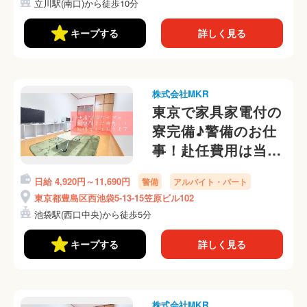
立川駅(南口)から徒歩10分
キープする
詳しく見る
株式会社MKR
東京で家具家電付の
寮完備♪警備のお仕
事！赴任費用は当社
負担します
日給 4,920円～11,690円
警備
アルバイト・パート
東京都豊島区西池袋5-13-15笠原ビル102
池袋駅(西口中央)から徒歩5分
キープする
詳しく見る
株式会社MKR