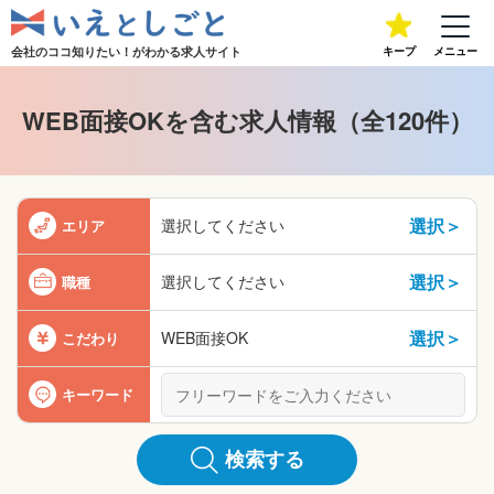
会社のココ知りたい！が
わかる求人サイト
キープ
メニュー
WEB面接OKを含む求人情報（全120件）
選択＞
選択してください
エリア
選択＞
選択してください
職種
選択＞
WEB面接OK
こだわり
キーワード
検索する