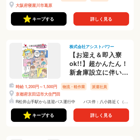
車通勤ok！
大阪府寝屋川市葛原
キープする
詳しく見る
株式会社アシストパワー
【お迎え＆即入寮
ok!!】超かんたん！
新倉庫設立に伴いオ
ープニングスタッフ
時給 1,200円～1,500円
物流・軽作業
派遣社員
大量募集☆彡倉庫内
京都府京田辺市大住門田
でのかんたんピッキ
R松井山手駅から送迎バス運行中 バス停：八小路近く（徒
ング作業
歩約...
キープする
詳しく見る