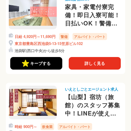
家具・家電付寮完
備！即日入寮可能！
日払いOK！警備員
さん募集中☆
日給 4,920円～11,690円
警備
アルバイト・パート
東京都豊島区西池袋5-13-15笠原ビル102
池袋駅(西口中央)から徒歩5分
キープする
詳しく見る
いえとしごとエージェント求人
【山梨】宿坊（旅
館）のスタッフ募集
中！LINEが使えれ
ば携帯番号なしOK
時給 900円～
飲食業
アルバイト・パート
です