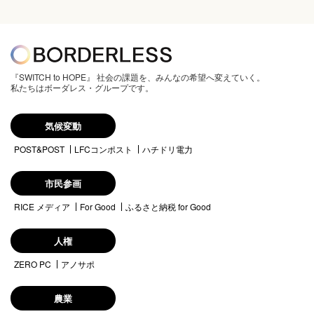
『SWITCH to HOPE』 社会の課題を、みんなの希望へ変えていく。
私たちはボーダレス・グループです。
気候変動
POST&POST
LFCコンポスト
ハチドリ電力
市民参画
RICE メディア
For Good
ふるさと納税 for Good
人権
ZERO PC
アノサポ
農業