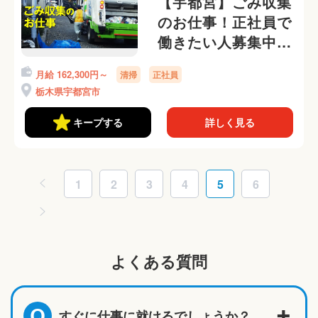
【宇都宮】ごみ収集
のお仕事！正社員で
働きたい人募集中◎
携帯なしOKです
月給 162,300円～
清掃
正社員
栃木県宇都宮市
キープする
詳しく見る
1
2
3
4
5
6
よくある質問
すぐに仕事に就けるでしょうか？
Q