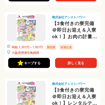
株式会社アシストパワー
【3食付きの寮完備
＠即日お迎え＆入寮
ok！】お肉の計量、
仕分けの軽作業！選
時給 1,201円～1,501円
製造業
派遣社員
べる勤務時間帯＠
大阪府摂津市鳥飼西
キープする
詳しく見る
株式会社アシストパワー
【3食付きの寮完備
＠即日お迎え＆入寮
ok！】レンタルテン