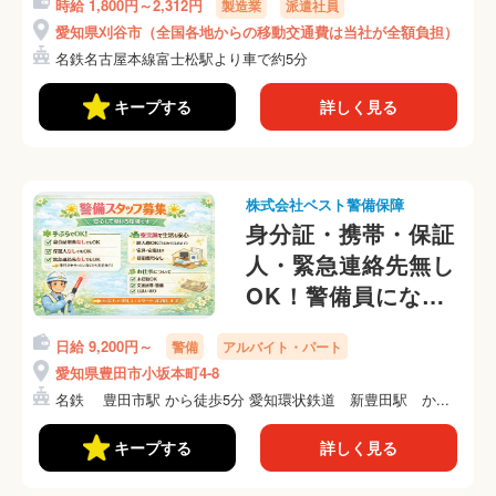
時給 1,800円～2,312円
製造業
派遣社員
金0円・家なし・携
愛知県刈谷市（全国各地からの移動交通費は当社が全額負担）
帯なしOK（67-54）
名鉄名古屋本線富士松駅より車で約5分
キープする
詳しく見る
株式会社ベスト警備保障
身分証・携帯・保証
人・緊急連絡先無し
OK！警備員になろ
う！！
日給 9,200円～
警備
アルバイト・パート
愛知県豊田市小坂本町4-8
名鉄 豊田市駅 から徒歩5分 愛知環状鉄道 新豊田駅 か...
キープする
詳しく見る