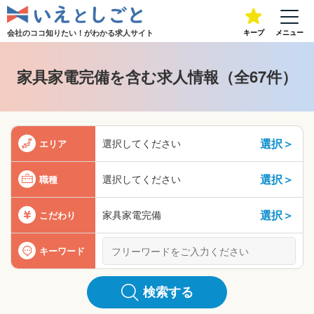
会社のココ知りたい！が
わかる求人サイト
キープ
メニュー
家具家電完備を含む求人情報（全67件）
選択＞
選択してください
エリア
選択＞
選択してください
職種
選択＞
家具家電完備
こだわり
キーワード
検索する