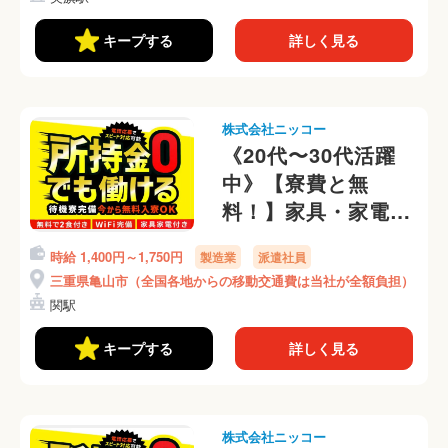
円！月収35万円可
(469-3)
キープする
詳しく見る
株式会社ニッコー
《20代〜30代活躍
中》【寮費と無
料！】家具・家電・
Wi-FI付き★月収34
時給 1,400円～1,750円
製造業
派遣社員
万円可★年間休日
三重県亀山市（全国各地からの移動交通費は当社が全額負担）
121日★ベアリング
関駅
の検査・梱包
★(421-1)
キープする
詳しく見る
株式会社ニッコー