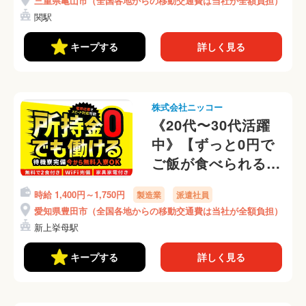
三重県亀山市（全国各地からの移動交通費は当社が全額負担）
◎ベアリングの検
関駅
査・梱包(421-3)
キープする
詳しく見る
株式会社ニッコー
《20代〜30代活躍
中》【ずっと0円で
ご飯が食べられる
♪】正社員登用あり
時給 1,400円～1,750円
製造業
派遣社員
◎タイヤを運ぶ作業
愛知県豊田市（全国各地からの移動交通費は当社が全額負担）
◎通勤の交通費『全
新上挙母駅
額』支給◎(311-3)
キープする
詳しく見る