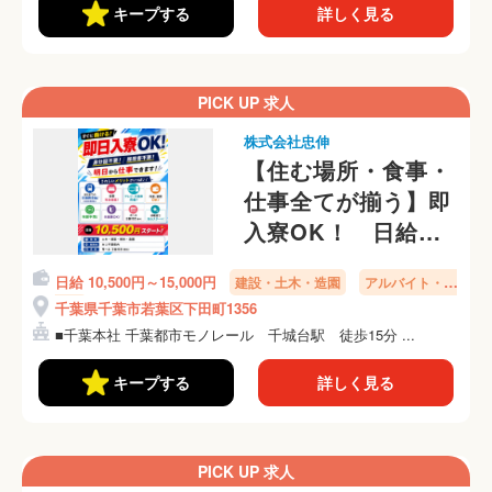
キープする
詳しく見る
PICK UP 求人
株式会社忠伸
【住む場所・食事・
仕事全てが揃う】即
入寮OK！ 日給
10,500円～ 身分証
日給 10,500円～15,000円
建設・土木・造園
アルバイト・パ
無し・未経験者歓迎
ート
千葉県千葉市若葉区下田町1356
■千葉本社 千葉都市モノレール 千城台駅 徒歩15分 ...
キープする
詳しく見る
PICK UP 求人