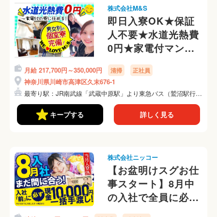
株式会社M&S
即日入寮OK★保証
人不要★水道光熱費
0円★家電付マンシ
ョンに即入居OK
月給 217,700円～350,000円
清掃
正社員
神奈川県川崎市高津区久末676-1
最寄り駅：JR南武線「武蔵中原駅」より東急バス（鷲沼駅行
き）...
キープする
詳しく見る
株式会社ニッコー
【お盆明けスグお仕
事スタート】8月中
の入社で全員に必ず
10,000円支給！所持