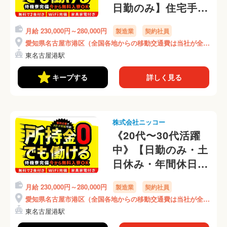
日勤のみ】住宅手当
1万円支給◎土日休
月給 230,000円～280,000円
製造業
契約社員
み◎年間休日125日
愛知県名古屋市港区（全国各地からの移動交通費は当社が全額
◎交通費全額支給◎
負担）
東名古屋港駅
家電製品を分解(7-4)
キープする
詳しく見る
株式会社ニッコー
《20代〜30代活躍
中》【日勤のみ・土
日休み・年間休日
125日】寮費補助あ
月給 230,000円～280,000円
製造業
契約社員
り◎ランチ代0円◎
愛知県名古屋市港区（全国各地からの移動交通費は当社が全額
リサイクル品の仕分
負担）
東名古屋港駅
け◎女性活躍中◎(7-