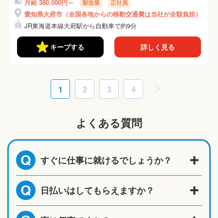
月給 380,000円～
製造業
正社員
活躍中！就業先まで
愛知県大府市（全国各地からの移動交通費は当社が全額負担）
0円で移動
JR東海道本線大府駅から自動車で約9分
OK◎(285-1)
キープする
詳しく見る
1
2
3
4
よくある質問
すぐに仕事に就けるでしょうか？
Q
日払いはしてもらえますか？
Q