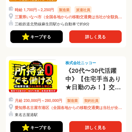
ート。すぐに働ける
時給 1,700円～2,250円
製造業
派遣社員
仕事であなたの再出
三重県いなべ市（全国各地からの移動交通費は当社が全額負
発を応援します！
担）
三岐鉄道北勢線麻生田駅から自動車で約9分
[最短今日入寮可能]
（6-2B）
キープする
詳しく見る
株式会社ニッコー
《20代〜30代活躍
中》【住宅手当あり
★日勤のみ！】交通
費『全額』支給！★
月給 230,000円～280,000円
製造業
契約社員
ランチ代0円★リサ
愛知県名古屋市港区（全国各地からの移動交通費は当社が全額
イクル品の仕分け・
負担）
東名古屋港駅
分解作業(7-1)
キープする
詳しく見る