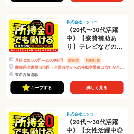
株式会社ニッコー
《20代〜30代活躍
中》【寮費補助あ
り】テレビなどの家
電をバラバラに分解
月給 230,000円～280,000円
製造業
契約社員
◎食事付き&WiFi完
愛知県名古屋市港区（全国各地からの移動交通費は当社が全額
備の寮◎日勤のみ◎
負担）
東名古屋港駅
年間休日125日(7-3)
キープする
詳しく見る
株式会社ニッコー
《20代〜30代活躍
中》【女性活躍中◎