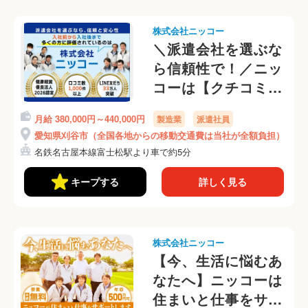
株式会社ニッコー
＼派遣会社を選ぶな
ら信頼性で！／ニッ
コーは【クチコミ
1000件以上・
月給 380,000円～440,000円
製造業
派遣社員
Google評価★4.5・
愛知県刈谷市（全国各地からの移動交通費は当社が全額負担）
健康経営優良法人
名鉄名古屋本線富士松駅より車で約5分
2026認定】(67-58)
キープする
詳しく見る
株式会社ニッコー
【今、生活に悩むあ
なたへ】ニッコーは
住まいと仕事をサポ