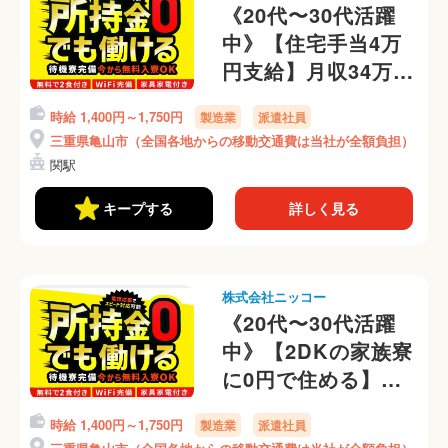
《20代〜30代活躍
中》【住宅手当4万
円支給】月収34万円
可◎ベアリングの外
時給 1,400円～1,750円
製造業
派遣社員
観検査・梱包◎年間
三重県亀山市（全国各地からの移動交通費は当社が全額負担）
休日121日！(421-2)
関駅
キープする
詳しく見る
株式会社ニッコー
《20代〜30代活躍
中》【2DKの家族寮
に0円で住める】子
どもと一緒に入寮
時給 1,400円～1,750円
製造業
派遣社員
OK◎月収34万円可