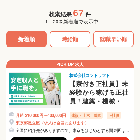
67
検索結果
件
1～20を新着順で表示中
新着順
時給順
就職早い順
PICK UP 求人
株式会社コントラフト
【寮付き正社員】未
経験から稼げる正社
員！建築・機械・保
守・施工管理など希
月給 210,000円～400,000円
建設・土木・造園
正社員
望に合う仕事を紹介
東京都足立区（求人は全国にあります）
します！
全国に紹介先がありますので、東京をはじめとする関東圏はも
ちろ...