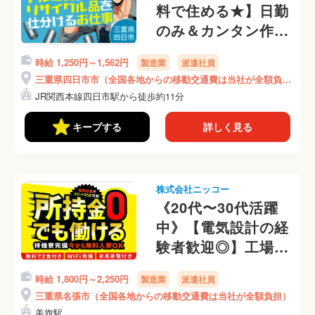
料で住める★】日勤
のみ＆カンタン作業
★月収30万可★家
時給 1,250円～1,562円
製造業
派遣社員
具・家電付き寮★資
三重県四日市市（全国各地からの移動交通費は当社が全額負
源やリサイクル品の
担）
JR関西本線四日市駅から徒歩約11分
仕分け★(12-1)
キープする
詳しく見る
株式会社ニッコー
《20代〜30代活躍
中》【電気設計の経
験者歓迎◎】工場設
備の配電盤や制御盤
時給 1,800円～2,250円
製造業
派遣社員
などの電気設計業務
三重県名張市（全国各地からの移動交通費は当社が全額負担）
◎寮費はずっと0
美旗駅