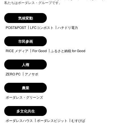
私たちはボーダレス・グループです。
気候変動
POST&POST
LFCコンポスト
ハチドリ電力
市民参画
RICE メディア
For Good
ふるさと納税 for Good
人権
ZERO PC
アノサポ
農業
ボーダレス・グリーンズ
多文化共生
ボーダレスハウス
ボーダレスビジット
むすびば