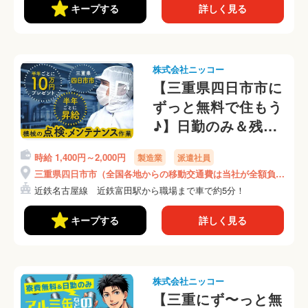
5)
キープする
詳しく見る
株式会社ニッコー
【三重県四日市市に
ずっと無料で住もう
♪】日勤のみ＆残業
少なめ★家具・家
時給 1,400円～2,000円
製造業
派遣社員
電・Wi-Fi完備の寮
三重県四日市市（全国各地からの移動交通費は当社が全額負
★機械の点検・メン
担）
近鉄名古屋線 近鉄富田駅から職場まで車で約5分！
テナンス作業(82-
10)
キープする
詳しく見る
株式会社ニッコー
【三重にず〜っと無