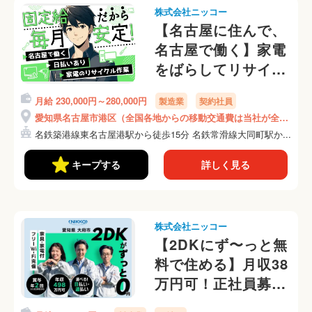
株式会社ニッコー
【名古屋に住んで、
名古屋で働く】家電
をばらしてリサイク
ル！毎日現金で日払
月給 230,000円～280,000円
製造業
契約社員
い可！携帯ナシでも
愛知県名古屋市港区（全国各地からの移動交通費は当社が全額
入社OK！食事付
負担）
名鉄築港線東名古屋港駅から徒歩15分 名鉄常滑線大同町駅か...
き・Wi-Fi使い放題
◎(7-2)
キープする
詳しく見る
株式会社ニッコー
【2DKにず〜っと無
料で住める】月収38
万円可！正社員募集
◎中卒・高卒の社員