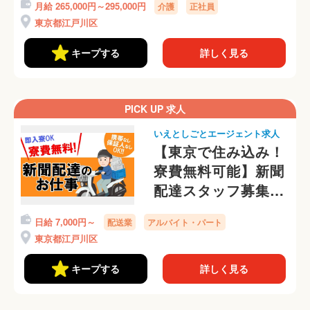
月給 265,000円～295,000円
介護
正社員
東京都江戸川区
キープする
詳しく見る
PICK UP 求人
いえとしごとエージェント求人
【東京で住み込み！
寮費無料可能】新聞
配達スタッフ募集
中！携帯番号なし
日給 7,000円～
配送業
アルバイト・パート
OKです
東京都江戸川区
キープする
詳しく見る