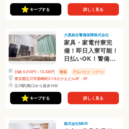
キープする
詳しく見る
大真綜合警備保障株式会社
家具・家電付寮完
備！即日入寮可能！
日払いOK！警備員
さん募集中☆
日給 6,010円～13,335円
警備
アルバイト・パート
東京都立川市柴崎町2-7-6さかえビル4F・5F
立川駅(南口)から徒歩10分
キープする
詳しく見る
株式会社MKR