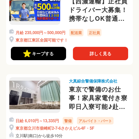
【西濃運輸】正社員
ドライバー大募集！
携帯なしOK普通運
転免許AT限定OK！
月給 235,000円～500,000円
配送業
正社員
東京都江東区全国可能です！
キープする
詳しく見る
大真綜合警備保障株式会社
東京で警備のお仕
事！家具家電付き寮
即日入寮可能♪赴任
費用は当社負担しま
日給 6,010円～13,335円
警備
アルバイト・パート
す
東京都立川市柴崎町2-7-6さかえビル4F・5F
立川駅(南口)から徒歩10分