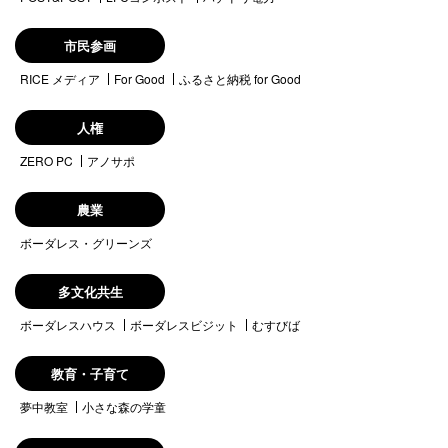
市民参画
RICE メディア
For Good
ふるさと納税 for Good
人権
ZERO PC
アノサポ
農業
ボーダレス・グリーンズ
多文化共生
ボーダレスハウス
ボーダレスビジット
むすびば
教育・子育て
夢中教室
小さな森の学童