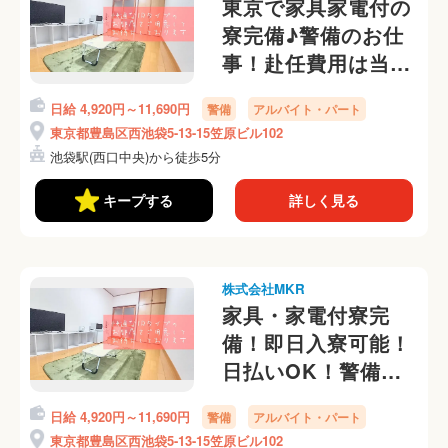
東京で家具家電付の
寮完備♪警備のお仕
事！赴任費用は当社
負担します
日給 4,920円～11,690円
警備
アルバイト・パート
東京都豊島区西池袋5-13-15笠原ビル102
池袋駅(西口中央)から徒歩5分
キープする
詳しく見る
株式会社MKR
家具・家電付寮完
備！即日入寮可能！
日払いOK！警備員
さん募集中☆
日給 4,920円～11,690円
警備
アルバイト・パート
東京都豊島区西池袋5-13-15笠原ビル102