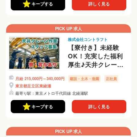
キープする
詳しく見る
PICK UP 求人
株式会社コントラフト
【寮付き】未経験
OK！充実した福利
厚生♪天井クレーン
の点検・修理・据付
月給 215,000円～340,000円
建設・土木・造園
正社員
スタッフ
東京都足立区東綾瀬
最寄り駅：東京メトロ千代田線 北綾瀬駅
キープする
詳しく見る
PICK UP 求人