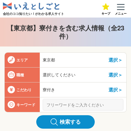
会社のココ知りたい！が
わかる求人サイト
キープ
メニュー
【東京都】寮付きを含む求人情報（全23
件）
選択＞
東京都
エリア
選択＞
選択してください
職種
選択＞
寮付き
こだわり
キーワード
検索する