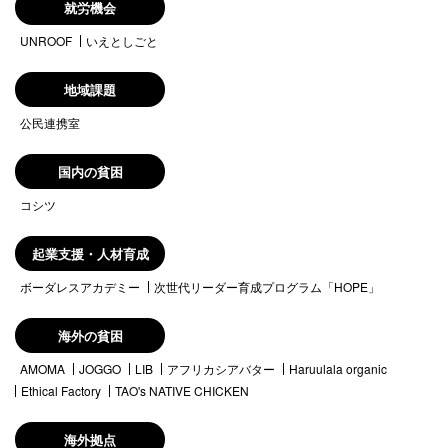
就労機会
UNROOF
いえとしごと
地域課題
公民連携室
国内の貧困
コシツ
起業支援・人材育成
ボーダレスアカデミー
次世代リーダー育成プログラム「HOPE」
海外の貧困
AMOMA
JOGGO
LIB
アフリカシアバター
Haruulala organic
Ethical Factory
TAO's NATIVE CHICKEN
海外拠点