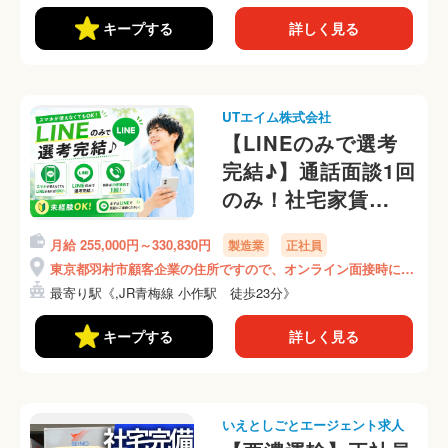
キープする
詳しく見る
UTエイム株式会社
【LINEのみで選考
完結♪】通話面談1回
のみ！社宅家賃
100％補助！月収33
月給 255,000円～330,830円
製造業
正社員
万円可
東京都羽村市顧客企業の住所ですので、オンライン面接時にご
♪《ALZB2C》
説明いたします！
最寄り駅《,JR青梅線 小作駅 徒歩23分》
キープする
詳しく見る
いえとしごとエージェント求人