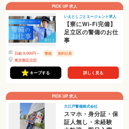
PICK UP 求人
いえとしごとエージェント求人
【寮にWi-Fi完備】
足立区の警備のお仕
事
日給 9,000円～
警備
契約社員
東京都足立区
キープする
詳しく見る
PICK UP 求人
大江戸警備株式会社
スマホ・身分証・保
証人無し・未経験