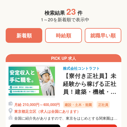
23
検索結果
件
1～20を新着順で表示中
新着順
時給順
就職早い順
PICK UP 求人
株式会社コントラフト
【寮付き正社員】未
経験から稼げる正社
員！建築・機械・保
守・施工管理など希
月給 210,000円～400,000円
建設・土木・造園
正社員
望に合う仕事を紹介
東京都足立区（求人は全国にあります）
します！
全国に紹介先がありますので、東京をはじめとする関東圏はも
ちろ...