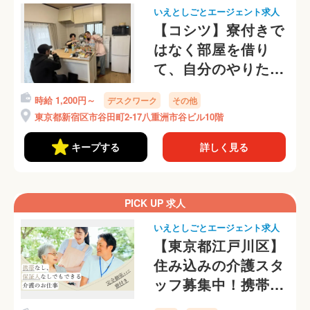
いえとしごとエージェント求人
【コシツ】寮付きで
はなく部屋を借り
て、自分のやりたい
仕事に就きません
時給 1,200円～
デスクワーク
その他
か？
東京都新宿区市谷田町2-17八重洲市谷ビル10階
キープする
詳しく見る
PICK UP 求人
いえとしごとエージェント求人
【東京都江戸川区】
住み込みの介護スタ
ッフ募集中！携帯な
しOKです