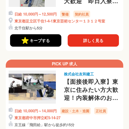
大歓迎 即日入寮
可 ※交通費が無く
日給 10,000円～12,500円
警備
契約社員
迎えが必要な方は通
東京都足立区千住1-4-1東京芸術センター１３１２号室
話にて面接
北千住駅から5分
キープする
詳しく見る
PICK UP 求人
株式会社友和建工
【面接後即入寮】東
京に住みたい方大歓
迎！内装解体のお仕
事
日給 10,000円～14,000円
建設・土木・造園
正社員
東京都府中市押立町5-14-27
京王線「飛田給」駅から徒歩約15分