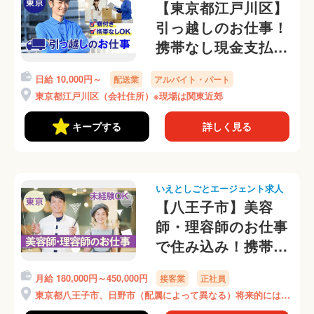
【東京都江戸川区】
引っ越しのお仕事！
携帯なし現金支払い
OKです♪
日給 10,000円～
配送業
アルバイト・パート
東京都江戸川区（会社住所）※現場は関東近郊
キープする
詳しく見る
いえとしごとエージェント求人
【八王子市】美容
師・理容師のお仕事
で住み込み！携帯な
しOKです◎
月給 180,000円～450,000円
接客業
正社員
東京都八王子市、日野市（配属によって異なる）将来的には都
心にも店舗が増える可能性あり