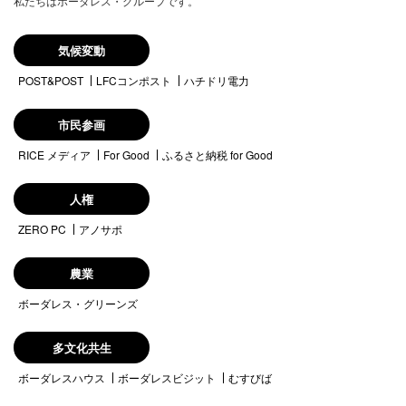
私たちはボーダレス・グループです。
気候変動
POST&POST
LFCコンポスト
ハチドリ電力
市民参画
RICE メディア
For Good
ふるさと納税 for Good
人権
ZERO PC
アノサポ
農業
ボーダレス・グリーンズ
多文化共生
ボーダレスハウス
ボーダレスビジット
むすびば